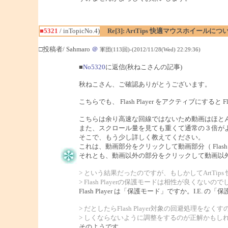
■5321
/ inTopicNo.4)
Re[3]: ArtTips 快適マウスホイールにつ
□投稿者/ Sahmaro
＠
軍団(113回)-(2012/11/28(Wed) 22:29:36)
■
No5320
に返信(秋ねこさんの記事)
秋ねこさん、ご確認ありがとうございます。
こちらでも、 Flash Player をアクティブにす
こちらは余り高速な回線ではないため動画はほと
また、スクロール量を見ても重くて通常の３倍が
そこで、もう少し詳しく教えてください。
これは、動画部分をクリックして動画部分（ Flas
それとも、動画以外の部分をクリックして動画以
> という結果だったのですが、もしかしてArtTip
> Flash Playerの保護モードは相性が良くないの
Flash Player は「保護モード」ですか。I.E
> だとしたらFlash Player対象の回避処理を
> しくならないように調整をするのが正解かもし
そのようです。