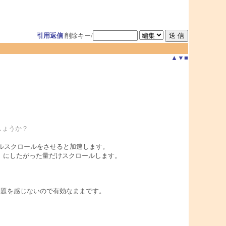
引用返信
削除キー/
▲
▼
■
しょうか？
ホイールスクロールをさせると加速します。
nfig）にしたがった量だけスクロールします。
）問題を感じないので有効なままです。