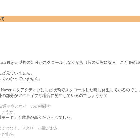
いて
ると Flash Player 以外の部分がスクロールしなくなる（昔の状態になる）ことを
んど見ていません。
よくわかっていません。
h Player ）をアクティブにした状態でスクロールした時に発生しているのでし
外の部分がアクティブな場合に発生しているのでしょうか？
s 快適マウスホイールの機能と
でしょうか。
. の「保護モード」も敷居が高くたいへんでした。
なくすのではなく、スクロール量がおか
れません。