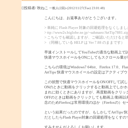
□投稿者/ 秋ねこ
一般人(2回)-(2012/11/27(Tue) 23:01:48)
こんにちは、お返事ありがとうございます。
> 単純に Flash Player 対象の回避処理をなくしま
> ttp://www2s.biglobe.ne.jp/~sahmaro/ArtTip7881.zi
> こちらでも確認しますが、ご確認いただけると
> （同梱している HELP は Ver 7.88 のままです）
早速インストールしてYouTubeの適当な動画上
快適マウスホイールをONにしてもスクロール量
こちらの環境はWindows7 64bit、Firefox 17.0、Flash P
ArtTips 快適マウスホイールの設定はアクティブ
この状態で快適マウスホイールをON/OFFして試
ONのときに動画をクリックすると動画上でしか
まれに効くときにありますが、再度動画をクリッ
OFFのときは動画をクリックしても動画上/動画
念のためFirefoxは常用環境のほか（Firefo
という結果だったのですが、もしかしてArtTips 
だとしたらFlash Player対象の回避処理を
すみませんがよろしくお願いします。