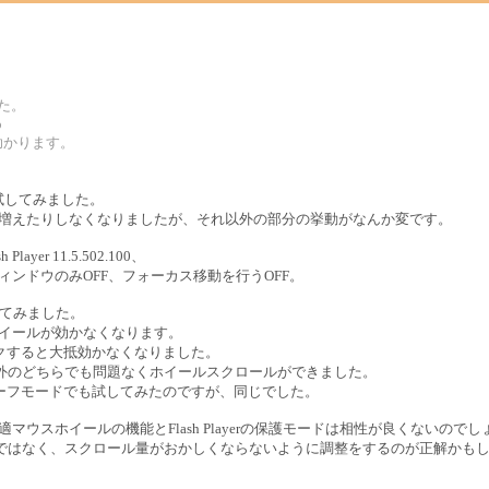
した。
p
助かります。
で試してみました。
が増えたりしなくなりましたが、それ以外の部分の挙動がなんか変です。
layer 11.5.502.100、
ウィンドウのみOFF、フォーカス移動を行うOFF。
してみました。
ホイールが効かなくなります。
クすると大抵効かなくなりました。
以外のどちらでも問題なくホイールスクロールができました。
xの）セーフモードでも試してみたのですが、同じでした。
快適マウスホイールの機能とFlash Playerの保護モードは相性が良くないので
なくすのではなく、スクロール量がおかしくならないように調整をするのが正解かも