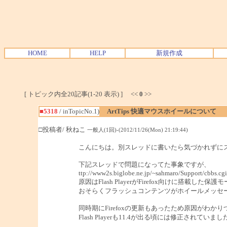
HOME
HELP
新規作成
[ トピック内全20記事(1-20 表示) ] <<
0
>>
■5318
/ inTopicNo.1)
ArtTips 快適マウスホイールについて
□投稿者/ 秋ねこ
一般人(1回)-(2012/11/26(Mon) 21:19:44)
こんにちは。別スレッドに書いたら気づかれずに
下記スレッドで問題になってた事象ですが、
ttp://www2s.biglobe.ne.jp/~sahmaro/Support/cbb
原因はFlash PlayerがFirefox向けに搭載した保護
おそらくフラッシュコンテンツがホイールメッセ
同時期にFirefoxの更新もあったため原因がわかり
Flash Playerも11.4が出る頃には修正されていまし