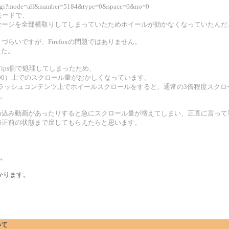
bs.cgi?mode=all&namber=5184&type=0&space=0&no=0
保護モードで、
セージを全部横取りしてしまっていたためホイールが効かなくなっていたんだ
りづらいですが、Firefoxの問題ではありません。
した。
Tips側で処理してしまったため、
11.5.502.100）上でのスクロール量がおかしくなっています。
フラッシュコンテンツ上でホイールスクロールをすると、通常の3倍程度スクロ
ん。
埋め込み動画があったりすると急にスクロール量が増えてしまい、正直に言って
修正前の状態まで戻してもらえたらと思います。
た。
かります。
いて