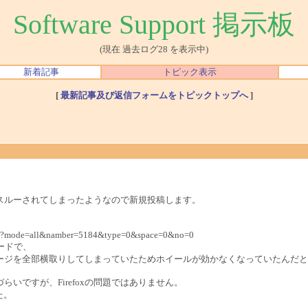
Software Support 掲示板
(現在 過去ログ28 を表示中)
新着記事
トピック表示
[
最新記事及び返信フォームをトピックトップへ
]
スルーされてしまったようなので新規投稿します。
s.cgi?mode=all&namber=5184&type=0&space=0&no=0
モードで、
ージを全部横取りしてしまっていたためホイールが効かなくなっていたんだと
づらいですが、Firefoxの問題ではありません。
た。