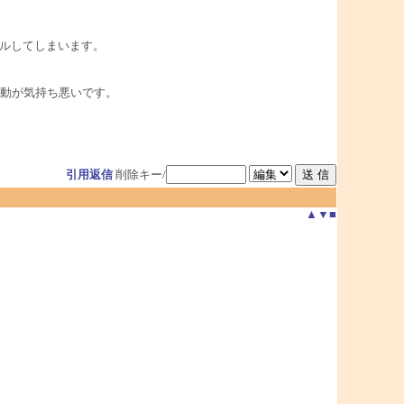
ールしてしまいます。
動が気持ち悪いです。
引用返信
削除キー/
▲
▼
■