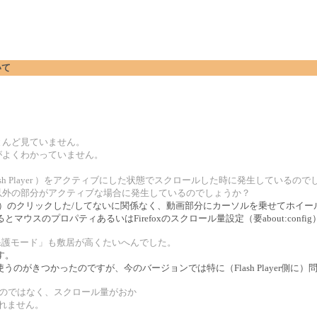
いて
とんど見ていません。
がよくわかっていません。
sh Player ）をアクティブにした状態でスクロールした時に発生しているので
以外の部分がアクティブな場合に発生しているのでしょうか？
ash Player）のクリックした/してないに関係なく、動画部分にカーソルを乗せて
させるとマウスのプロパティあるいはFirefoxのスクロール量設定（要about:co
E. の「保護モード」も敷居が高くたいへんでした。
す。
のがきつかったのですが、今のバージョンでは特に（Flash Player側に
をなくすのではなく、スクロール量がおか
しれません。