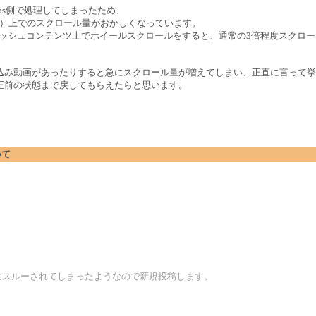
ips側で処理してしまったため、
.5.502.100）上でのスクロール量がおかしくなっています。
ラッシュコンテンツ上でホイールスクロールをすると、通常の3倍程度スクロ
。
込み動画があったりすると急にスクロール量が増えてしまい、正直に言って挙
正前の状態まで戻してもらえたらと思います。
いて
にスルーされてしまったようなので新規投稿します。