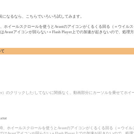
実装になるなら、こちらでいろいろ試してみます。
、ホイールスクロールを使うとAvastのアイコンがくるくる回る（＝ウイル
はAvastアイコンが回らない＋Flash Player上での加速が起きないので
いて
lash Player）のクリックした/してないに関係なく、動画部分にカーソルを乗せ
.exe
効時、ホイールスクロールを使うとAvastのアイコンがくるくる回る（＝ウイ
）ではAvastアイコンが回らない＋Flash Player上での加速が起きないの