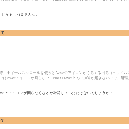
いいかもしれませんね。
いて
効時、ホイールスクロールを使うとAvastのアイコンがくるくる回る（＝ウイ
）ではAvastアイコンが回らない＋Flash Player上での加速が起きないの
ast のアイコンが回らなくなるか確認していただけないでしょうか？
いて