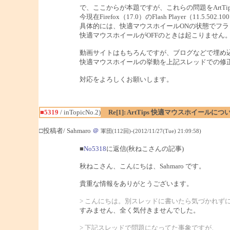
で、ここからが本題ですが、これらの問題をArtT
今現在Firefox（17.0）のFlash Player（11
具体的には、快適マウスホイールONの状態でフ
快適マウスホイールがOFFのときは起こりません
動画サイトはもちろんですが、ブログなどで埋め
快適マウスホイールの挙動を上記スレッドでの修
対応をよろしくお願いします。
■5319
/ inTopicNo.2)
Re[1]: ArtTips 快適マウスホイールにつ
□投稿者/ Sahmaro
＠
軍団(112回)-(2012/11/27(Tue) 21:09:58)
■
No5318
に返信(秋ねこさんの記事)
秋ねこさん、こんにちは、Sahmaro です。
貴重な情報をありがとうございます。
> こんにちは。別スレッドに書いたら気づかれず
すみません、全く気付きませんでした。
> 下記スレッドで問題になってた事象ですが、