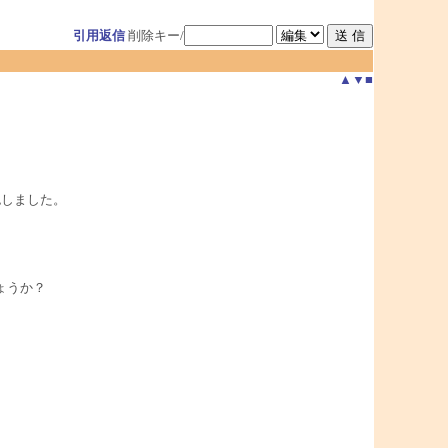
引用返信
削除キー/
▲
▼
■
確認しました。
ょうか？