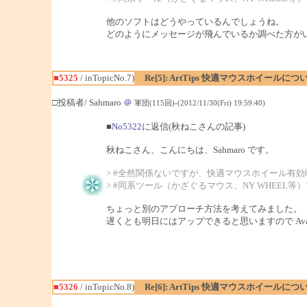
他のソフトはどうやっているんでしょうね。
どのようにメッセージが飛んでいるか調べた方が
■5325
/ inTopicNo.7)
Re[5]: ArtTips 快適マウスホイールにつ
□投稿者/ Sahmaro
＠
軍団(115回)-(2012/11/30(Fri) 19:59:40)
■
No5322
に返信(秋ねこさんの記事)
秋ねこさん、こんにちは、Sahmaro です。
> #全然関係ないですが、快適マウスホイール有
> #同系ツール（かざぐるマウス、NY WHEEL等
ちょっと別のアプローチ方法を考えてみました。
遅くとも明日にはアップできると思いますので Av
■5326
/ inTopicNo.8)
Re[6]: ArtTips 快適マウスホイールにつ