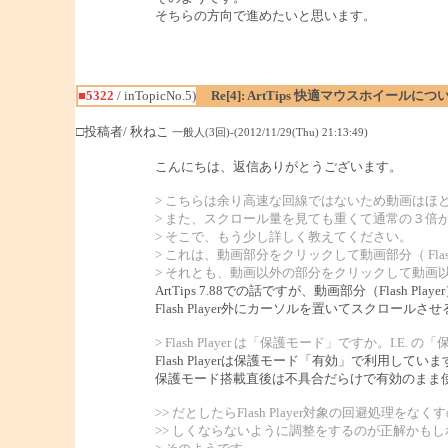
そちらの方向で進めたいと思います。
■5322
/ inTopicNo.5)
Re[4]: ArtTips 快適マウスホイールにつ
□投稿者/ 秋ねこ
一般人(3回)-(2012/11/29(Thu) 21:13:49)
こんにちは、返信ありがとうございます。
> こちらは余り高速な回線ではないため動画はほ
> また、スクロール量を見ても重くて通常の３倍
> そこで、もう少し詳しく教えてください。
> これは、動画部分をクリックして動画部分（ Fla
> それとも、動画以外の部分をクリックして動画
ArtTips 7.88での話ですが、動画部分（Fl
Flash Player外にカーソルを置いてスクロール
> Flash Player は「保護モード」ですか。I.
Flash Playerは保護モード「有効」で利用していま
保護モード搭載直後は不具合だらけで有効のまま使う
>> だとしたらFlash Player対象の回避処理
>> しくならないように調整をするのが正解かも