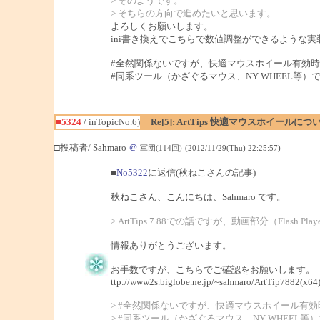
> そのようです。
> そちらの方向で進めたいと思います。
よろしくお願いします。
ini書き換えでこちらで数値調整ができるような
#全然関係ないですが、快適マウスホイール有効時
#同系ツール（かざぐるマウス、NY WHEEL等）で
■5324
/ inTopicNo.6)
Re[5]: ArtTips 快適マウスホイールにつ
□投稿者/ Sahmaro
＠
軍団(114回)-(2012/11/29(Thu) 22:25:57)
■
No5322
に返信(秋ねこさんの記事)
秋ねこさん、こんにちは、Sahmaro です。
> ArtTips 7.88での話ですが、動画部分（F
情報ありがとうございます。
お手数ですが、こちらでご確認をお願いします。
ttp://www2s.biglobe.ne.jp/~sahmaro/ArtTip7882(x64)
> #全然関係ないですが、快適マウスホイール有
> #同系ツール（かざぐるマウス、NY WHEEL等