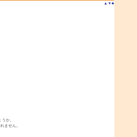
▲
▼
■
しょうか。
しれません。