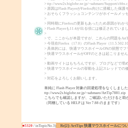
> ttp://www2s.biglobe.ne.jp/~sahmaro/Support/cb
> 原因はFlash PlayerがFirefox向けに搭載した
> おそらくフラッシュコンテンツがホイールメッ
>
> 同時期にFirefoxの更新もあったため原因がわか
> Flash Playerも11.4が出る頃には修正されていま
>
> で、ここからが本題ですが、これらの問題をArt
> 今現在Firefox（17.0）のFlash Player（
> 具体的には、快適マウスホイールONの状態で
> 快適マウスホイールがOFFのときは起こりませ
>
> 動画サイトはもちろんですが、ブログなどで
> 快適マウスホイールの挙動を上記スレッドでの
>
> 対応をよろしくお願いします。
単純に Flash Player 対象の回避処理をなくしまし
ttp://www2s.biglobe.ne.jp/~sahmaro/ArtTip7881.zip
こちらでも確認しますが、ご確認いただけると助
（同梱している HELP は Ver 7.88 のままです）
■5320
/ inTopicNo.3)
Re[2]: ArtTips 快適マウスホイールにつ