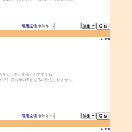
引用返信
削除キー/
▲
▼
■
ルスチェックが走る）んですよね。
で、処理方法に何らかの差があるのかもしれません。
引用返信
削除キー/
▲
▼
■