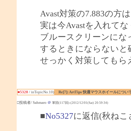
Avast対策の7.883
実は今Avastを入れて
ブルースクリーンにな
するときにならないと
せっかく対策してもら
■5328
/ inTopicNo.10)
Re[7]: ArtTips 快適マウスホイールについ
□投稿者/ Sahmaro
＠
軍団(117回)-(2012/12/01(Sat) 20:59:34)
■
No5327
に返信(秋ねこ