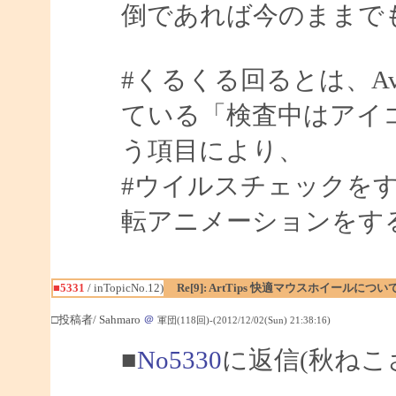
倒であれば今のままで
#くるくる回るとは、A
ている「検査中はアイ
う項目により、
#ウイルスチェックを
転アニメーションをす
■5331
/ inTopicNo.12)
Re[9]: ArtTips 快適マウスホイールについ
□投稿者/ Sahmaro
＠
軍団(118回)-(2012/12/02(Sun) 21:38:16)
■
No5330
に返信(秋ねこ