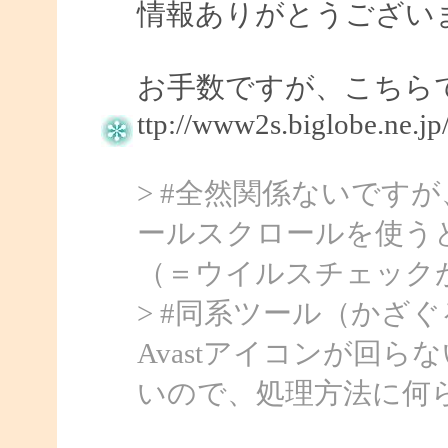
情報ありがとうござい
お手数ですが、こちら
ttp://www2s.biglobe.ne.j
> #全然関係ないです
ールスクロールを使うと
（＝ウイルスチェック
> #同系ツール（かざぐ
Avastアイコンが回らない
いので、処理方法に何