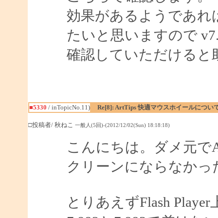
効果があるようであれば 
たいと思いますので v7.8
確認していただけると
■5330
/ inTopicNo.11)
Re[8]: ArtTips 快適マウスホイールについ
□投稿者/ 秋ねこ
一般人(5回)-(2012/12/02(Sun) 18:18:18)
こんにちは。ダメ元でA
クリーンにならなかっ
とりあえずFlash Pl