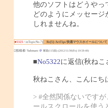
他のソフトはどうやっ
どのようにメッセージ
しれませんね。
■5325
/ inTopicNo.7)
Re[5]: ArtTips 快適マウスホイールについて
□投稿者/ Sahmaro
＠
軍団(115回)-(2012/11/30(Fri) 19:59:40)
■
No5322
に返信(秋ねこ
秋ねこさん、こんにちは、
> #全然関係ないです
ールスクロールを使うと