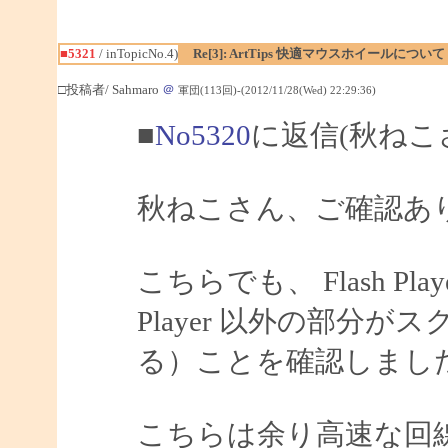
■5321
/ inTopicNo.4)
Re[3]: ArtTips 快適マウスホイールについて
□投稿者/ Sahmaro
＠
軍団(113回)-(2012/11/28(Wed) 22:29:36)
■
No5320
に返信(秋ねこ
秋ねこさん、ご確認あ
こちらでも、 Flash Pl
Player 以外の部分
る）ことを確認しまし
こちらは余り高速な回