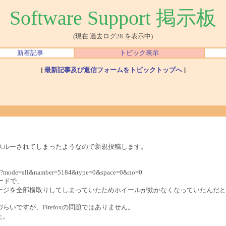
Software Support 掲示板
(現在 過去ログ28 を表示中)
新着記事
トピック表示
[
最新記事及び返信フォームをトピックトップへ
]
スルーされてしまったようなので新規投稿します。
s.cgi?mode=all&namber=5184&type=0&space=0&no=0
モードで、
ージを全部横取りしてしまっていたためホイールが効かなくなっていたんだと
づらいですが、Firefoxの問題ではありません。
た。