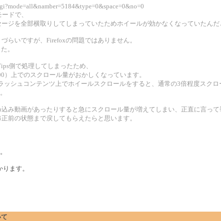
bs.cgi?mode=all&namber=5184&type=0&space=0&no=0
保護モードで、
セージを全部横取りしてしまっていたためホイールが効かなくなっていたんだ
りづらいですが、Firefoxの問題ではありません。
した。
Tips側で処理してしまったため、
11.5.502.100）上でのスクロール量がおかしくなっています。
フラッシュコンテンツ上でホイールスクロールをすると、通常の3倍程度スクロ
ん。
埋め込み動画があったりすると急にスクロール量が増えてしまい、正直に言って
修正前の状態まで戻してもらえたらと思います。
た。
かります。
いて