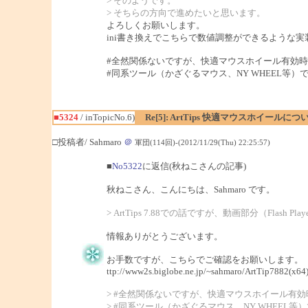
> そのようです。
> そちらの方向で進めたいと思います。
よろしくお願いします。
ini書き換えでこちらで数値調整ができるような
#全然関係ないですが、快適マウスホイール有効時
#同系ツール（かざぐるマウス、NY WHEEL等）で
■5324
/ inTopicNo.6)
Re[5]: ArtTips 快適マウスホイールにつ
□投稿者/ Sahmaro
＠
軍団(114回)-(2012/11/29(Thu) 22:25:57)
■
No5322
に返信(秋ねこさんの記事)
秋ねこさん、こんにちは、Sahmaro です。
> ArtTips 7.88での話ですが、動画部分（F
情報ありがとうございます。
お手数ですが、こちらでご確認をお願いします。
ttp://www2s.biglobe.ne.jp/~sahmaro/ArtTip7882(x64)
> #全然関係ないですが、快適マウスホイール有
> #同系ツール（かざぐるマウス、NY WHEEL等