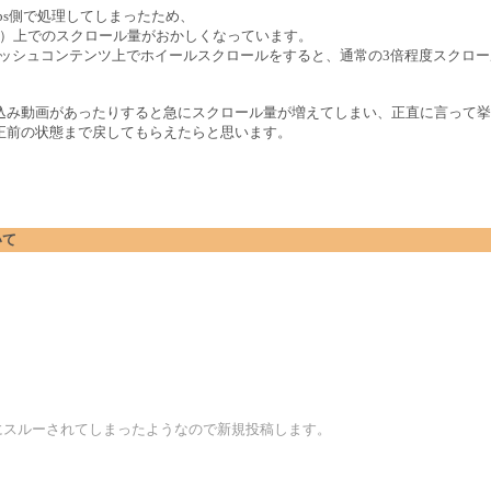
ips側で処理してしまったため、
.5.502.100）上でのスクロール量がおかしくなっています。
ラッシュコンテンツ上でホイールスクロールをすると、通常の3倍程度スクロ
。
込み動画があったりすると急にスクロール量が増えてしまい、正直に言って挙
正前の状態まで戻してもらえたらと思います。
いて
にスルーされてしまったようなので新規投稿します。