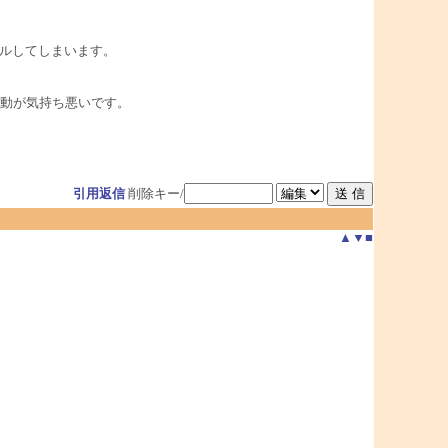
ールしてしまいます。
動が気持ち悪いです。
引用返信
削除キー/
▲
▼
■