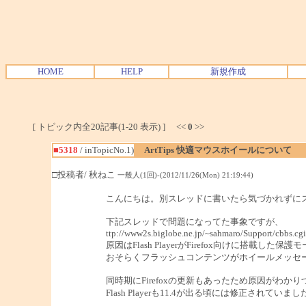
HOME
HELP
新規作成
[ トピック内全20記事(1-20 表示) ] <<
0
>>
■5318
/ inTopicNo.1)
ArtTips 快適マウスホイールについて
□投稿者/ 秋ねこ
一般人(1回)-(2012/11/26(Mon) 21:19:44)
こんにちは。別スレッドに書いたら気づかれずに
下記スレッドで問題になってた事象ですが、
ttp://www2s.biglobe.ne.jp/~sahmaro/Support/cbb
原因はFlash PlayerがFirefox向けに搭載した保護
おそらくフラッシュコンテンツがホイールメッセ
同時期にFirefoxの更新もあったため原因がわかり
Flash Playerも11.4が出る頃には修正されていまし