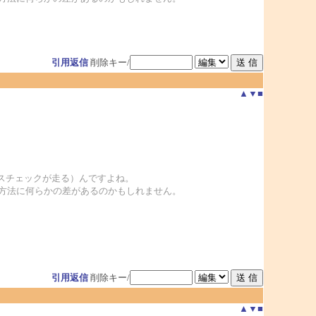
引用返信
削除キー/
▲
▼
■
ルスチェックが走る）んですよね。
で、処理方法に何らかの差があるのかもしれません。
引用返信
削除キー/
▲
▼
■