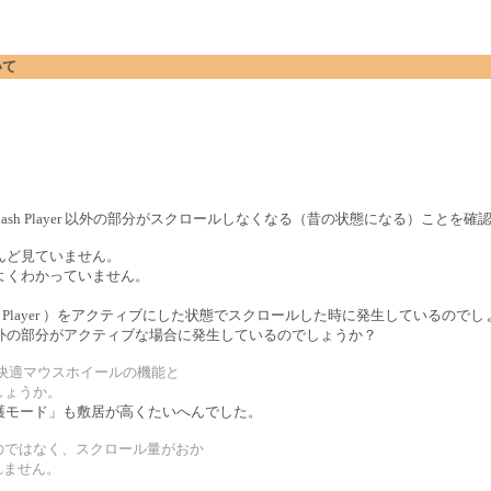
いて
ると Flash Player 以外の部分がスクロールしなくなる（昔の状態になる）ことを
んど見ていません。
よくわかっていません。
h Player ）をアクティブにした状態でスクロールした時に発生しているのでし
外の部分がアクティブな場合に発生しているのでしょうか？
s 快適マウスホイールの機能と
でしょうか。
. の「保護モード」も敷居が高くたいへんでした。
なくすのではなく、スクロール量がおか
れません。