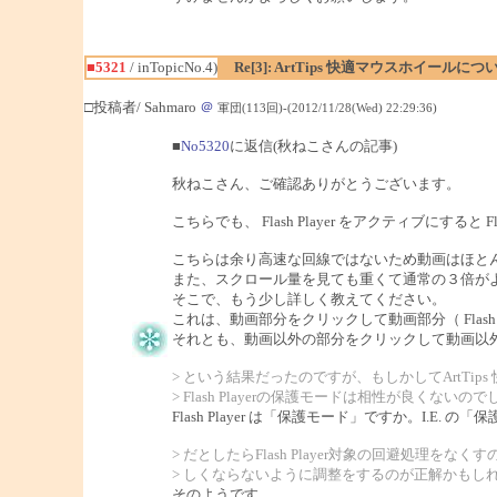
■5321
/ inTopicNo.4)
Re[3]: ArtTips 快適マウスホイールにつ
□投稿者/ Sahmaro
＠
軍団(113回)-(2012/11/28(Wed) 22:29:36)
■
No5320
に返信(秋ねこさんの記事)
秋ねこさん、ご確認ありがとうございます。
こちらでも、 Flash Player をアクティブにす
こちらは余り高速な回線ではないため動画はほと
また、スクロール量を見ても重くて通常の３倍が
そこで、もう少し詳しく教えてください。
これは、動画部分をクリックして動画部分（ Flas
それとも、動画以外の部分をクリックして動画以
> という結果だったのですが、もしかしてArtTip
> Flash Playerの保護モードは相性が良くないの
Flash Player は「保護モード」ですか。I.E
> だとしたらFlash Player対象の回避処理を
> しくならないように調整をするのが正解かもし
そのようです。