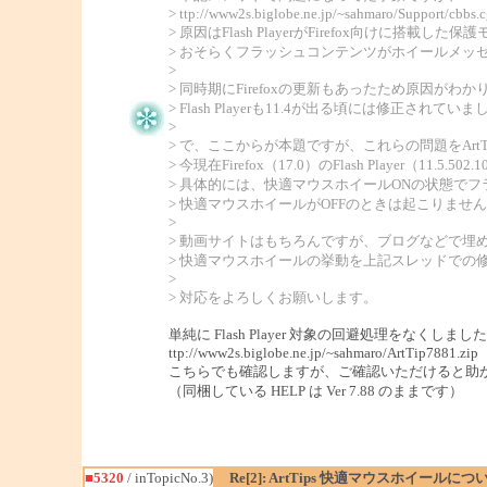
> ttp://www2s.biglobe.ne.jp/~sahmaro/Support/cb
> 原因はFlash PlayerがFirefox向けに搭載した
> おそらくフラッシュコンテンツがホイールメッ
>
> 同時期にFirefoxの更新もあったため原因がわか
> Flash Playerも11.4が出る頃には修正されていま
>
> で、ここからが本題ですが、これらの問題をArt
> 今現在Firefox（17.0）のFlash Player（
> 具体的には、快適マウスホイールONの状態で
> 快適マウスホイールがOFFのときは起こりませ
>
> 動画サイトはもちろんですが、ブログなどで
> 快適マウスホイールの挙動を上記スレッドでの
>
> 対応をよろしくお願いします。
単純に Flash Player 対象の回避処理をなくしまし
ttp://www2s.biglobe.ne.jp/~sahmaro/ArtTip7881.zip
こちらでも確認しますが、ご確認いただけると助
（同梱している HELP は Ver 7.88 のままです）
■5320
/ inTopicNo.3)
Re[2]: ArtTips 快適マウスホイールにつ