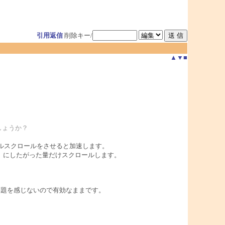
引用返信
削除キー/
▲
▼
■
しょうか？
ホイールスクロールをさせると加速します。
nfig）にしたがった量だけスクロールします。
）問題を感じないので有効なままです。