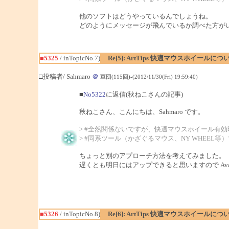
他のソフトはどうやっているんでしょうね。
どのようにメッセージが飛んでいるか調べた方が
■5325
/ inTopicNo.7)
Re[5]: ArtTips 快適マウスホイールにつ
□投稿者/ Sahmaro
＠
軍団(115回)-(2012/11/30(Fri) 19:59:40)
■
No5322
に返信(秋ねこさんの記事)
秋ねこさん、こんにちは、Sahmaro です。
> #全然関係ないですが、快適マウスホイール有
> #同系ツール（かざぐるマウス、NY WHEEL等
ちょっと別のアプローチ方法を考えてみました。
遅くとも明日にはアップできると思いますので Av
■5326
/ inTopicNo.8)
Re[6]: ArtTips 快適マウスホイールにつ