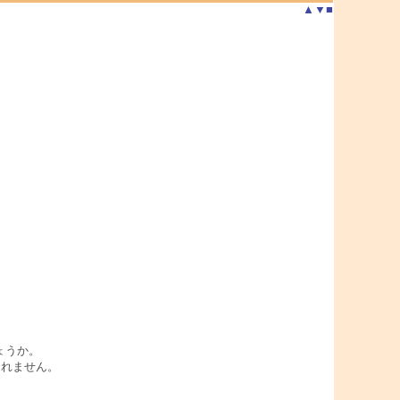
▲
▼
■
しょうか。
しれません。