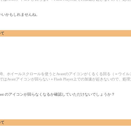
いいかもしれませんね。
いて
効時、ホイールスクロールを使うとAvastのアイコンがくるくる回る（＝ウイ
）ではAvastアイコンが回らない＋Flash Player上での加速が起きないの
ast のアイコンが回らなくなるか確認していただけないでしょうか？
いて