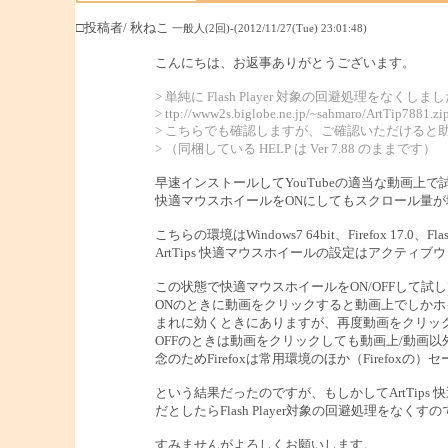
□投稿者/ 秋ねこ
一般人(2回)-(2012/11/27(Tue) 23:01:48)
こんにちは、お返事ありがとうございます。
> 単純に Flash Player 対象の回避処理をなくしま
> ttp://www2s.biglobe.ne.jp/~sahmaro/ArtTip7881.zi
> こちらでも確認しますが、ご確認いただけると
> （同梱している HELP は Ver 7.88 のままです）
早速インストールしてYouTubeの適当な動画上
快適マウスホイールをONにしてもスクロール量
こちらの環境はWindows7 64bit、Firefox 17.0、Flash P
ArtTips 快適マウスホイールの設定はアクティブ
この状態で快適マウスホイールをON/OFFして試
ONのときに動画をクリックすると動画上でしか
まれに効くときにありますが、再度動画をクリッ
OFFのときは動画をクリックしても動画上/動画
念のためFirefoxは常用環境のほか（Firefo
という結果だったのですが、もしかしてArtTips 
だとしたらFlash Player対象の回避処理を
すみませんがよろしくお願いします。