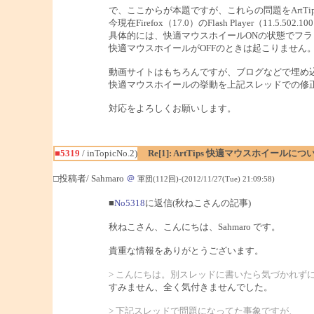
で、ここからが本題ですが、これらの問題をArtT
今現在Firefox（17.0）のFlash Player（11
具体的には、快適マウスホイールONの状態でフ
快適マウスホイールがOFFのときは起こりません
動画サイトはもちろんですが、ブログなどで埋め
快適マウスホイールの挙動を上記スレッドでの修
対応をよろしくお願いします。
■5319
/ inTopicNo.2)
Re[1]: ArtTips 快適マウスホイールにつ
□投稿者/ Sahmaro
＠
軍団(112回)-(2012/11/27(Tue) 21:09:58)
■
No5318
に返信(秋ねこさんの記事)
秋ねこさん、こんにちは、Sahmaro です。
貴重な情報をありがとうございます。
> こんにちは。別スレッドに書いたら気づかれず
すみません、全く気付きませんでした。
> 下記スレッドで問題になってた事象ですが、