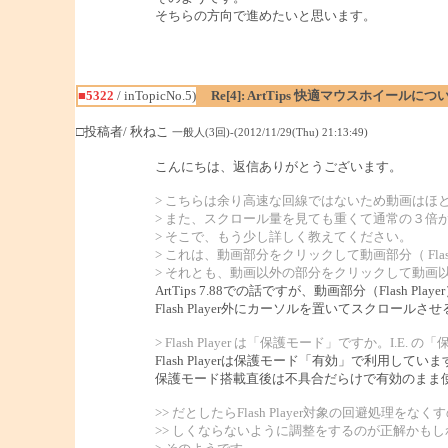
そちらの方向で進めたいと思います。
■5322
/ inTopicNo.5)
Re[4]: ArtTips 快適マウスホイールにつ
□投稿者/ 秋ねこ
一般人(3回)-(2012/11/29(Thu) 21:13:49)
こんにちは、返信ありがとうございます。
> こちらは余り高速な回線ではないため動画はほ
> また、スクロール量を見ても重くて通常の３倍
> そこで、もう少し詳しく教えてください。
> これは、動画部分をクリックして動画部分（ Fla
> それとも、動画以外の部分をクリックして動画
ArtTips 7.88での話ですが、動画部分（Fl
Flash Player外にカーソルを置いてスクロール
> Flash Player は「保護モード」ですか。I.
Flash Playerは保護モード「有効」で利用していま
保護モード搭載直後は不具合だらけで有効のまま使う
>> だとしたらFlash Player対象の回避処理
>> しくならないように調整をするのが正解かも