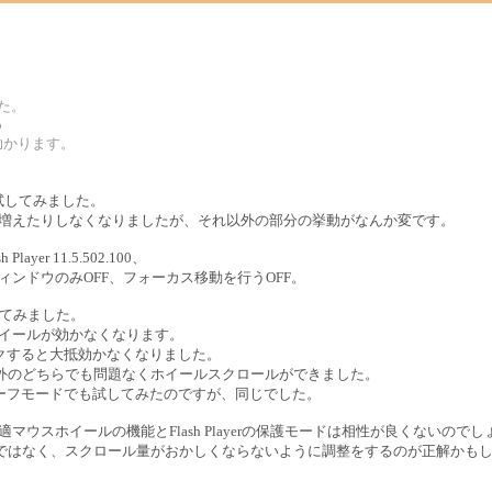
した。
p
助かります。
で試してみました。
が増えたりしなくなりましたが、それ以外の部分の挙動がなんか変です。
layer 11.5.502.100、
ウィンドウのみOFF、フォーカス移動を行うOFF。
してみました。
ホイールが効かなくなります。
クすると大抵効かなくなりました。
以外のどちらでも問題なくホイールスクロールができました。
xの）セーフモードでも試してみたのですが、同じでした。
快適マウスホイールの機能とFlash Playerの保護モードは相性が良くないので
なくすのではなく、スクロール量がおかしくならないように調整をするのが正解かも