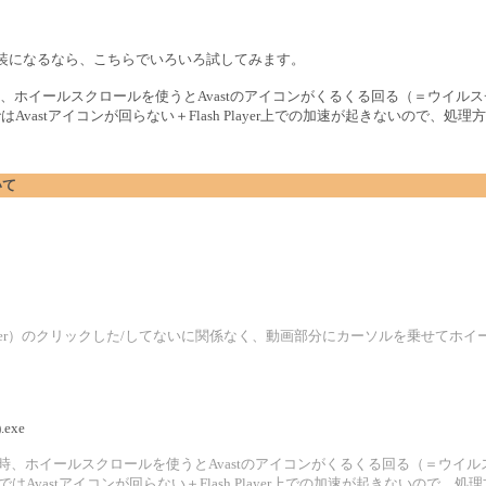
実装になるなら、こちらでいろいろ試してみます。
、ホイールスクロールを使うとAvastのアイコンがくるくる回る（＝ウイル
はAvastアイコンが回らない＋Flash Player上での加速が起きないので
いて
lash Player）のクリックした/してないに関係なく、動画部分にカーソルを乗せ
.exe
効時、ホイールスクロールを使うとAvastのアイコンがくるくる回る（＝ウイ
）ではAvastアイコンが回らない＋Flash Player上での加速が起きないの