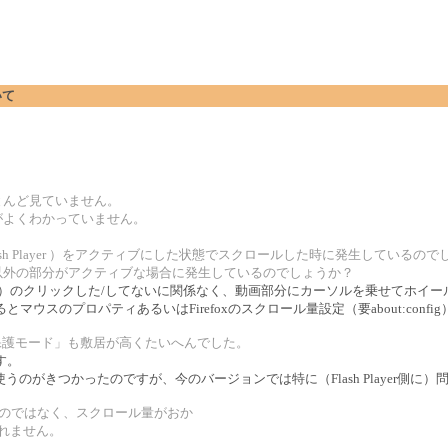
いて
とんど見ていません。
がよくわかっていません。
sh Player ）をアクティブにした状態でスクロールした時に発生しているので
以外の部分がアクティブな場合に発生しているのでしょうか？
ash Player）のクリックした/してないに関係なく、動画部分にカーソルを乗せて
させるとマウスのプロパティあるいはFirefoxのスクロール量設定（要about:co
E. の「保護モード」も敷居が高くたいへんでした。
す。
のがきつかったのですが、今のバージョンでは特に（Flash Player側に
をなくすのではなく、スクロール量がおか
しれません。