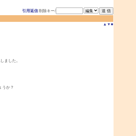
引用返信
削除キー/
▲
▼
■
確認しました。
ょうか？