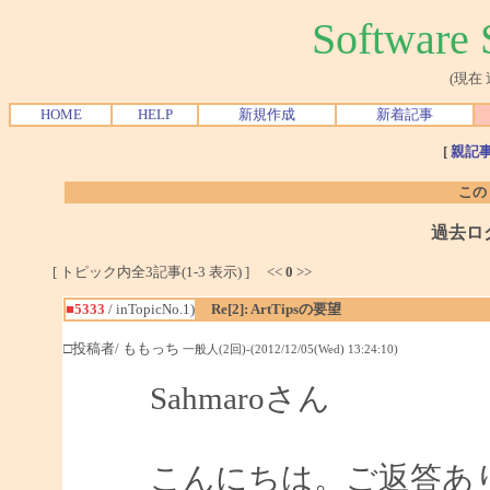
Softwar
(現在
HOME
HELP
新規作成
新着記事
[
親記
この
過去ロ
[ トピック内全3記事(1-3 表示) ] <<
0
>>
■5333
/ inTopicNo.1)
Re[2]: ArtTipsの要望
□投稿者/ ももっち
一般人(2回)-(2012/12/05(Wed) 13:24:10)
Sahmaroさん
こんにちは。ご返答あ