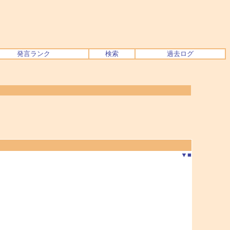
発言ランク
検索
過去ログ
▼
■