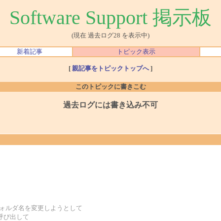
Software Support 掲示板
(現在 過去ログ28 を表示中)
新着記事
トピック表示
[
親記事をトピックトップへ
]
このトピックに書きこむ
過去ログには書き込み不可
えばフォルダ名を変更しようとして
を呼び出して