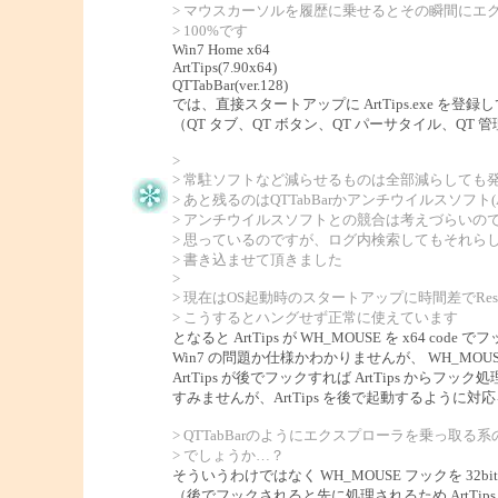
> マウスカーソルを履歴に乗せるとその瞬間にエ
> 100%です
Win7 Home x64
ArtTips(7.90x64)
QTTabBar(ver.128)
では、直接スタートアップに ArtTips.exe を
（QT タブ、QT ボタン、QT パーサタイル、QT 
>
> 常駐ソフトなど減らせるものは全部減らしても
> あと残るのはQTTabBarかアンチウイルスソフト(A
> アンチウイルスソフトとの競合は考えづらいのでQT
> 思っているのですが、ログ内検索してもそれら
> 書き込ませて頂きました
>
> 現在はOS起動時のスタートアップに時間差でResta
> こうするとハングせず正常に使えています
となると ArtTips が WH_MOUSE を x64 co
Win7 の問題か仕様かわかりませんが、 WH_MOUSE
ArtTips が後でフックすれば ArtTips か
すみませんが、ArtTips を後で起動するように対
> QTTabBarのようにエクスプローラを乗っ取
> でしょうか…？
そういうわけではなく WH_MOUSE フックを 32b
（後でフックされると先に処理されるため ArtTips