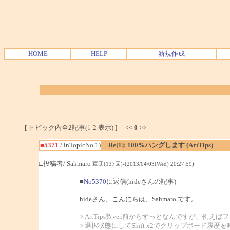
HOME
HELP
新規作成
[ トピック内全2記事(1-2 表示) ] <<
0
>>
■5371
/ inTopicNo.1)
Re[1]: 100%ハングします (ArtTips)
□投稿者/ Sahmaro
軍団(137回)-(2013/04/03(Wed) 20:27:59)
■
No5370
に返信(hideさんの記事)
hideさん、こんにちは、Sahmaro です。
> ArtTips数ver.前からずっとなんですが、例
> 選択状態にしてShift x2でクリップボード履歴