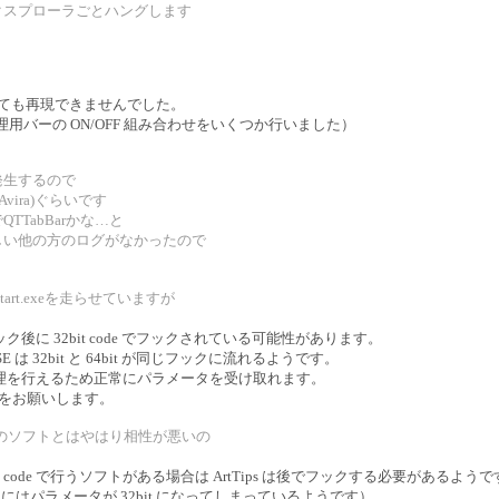
クスプローラごとハングします
登録しても再現できませんでした。
管理用バーの ON/OFF 組み合わせをいくつか行いました）
発生するので
vira)ぐらいです
TabBarかな…と
しい他の方のログがなかったので
rt.exeを走らせていますが
de でフック後に 32bit code でフックされている可能性があります。
 は 32bit と 64bit が同じフックに流れるようです。
らフック処理を行えるため正常にパラメータを受け取れます。
応をお願いします。
る系のソフトとはやはり相性が悪いの
it code で行うソフトがある場合は ArtTips は後でフックする必要があるよう
 にはパラメータが 32bit になってしまっているようです）