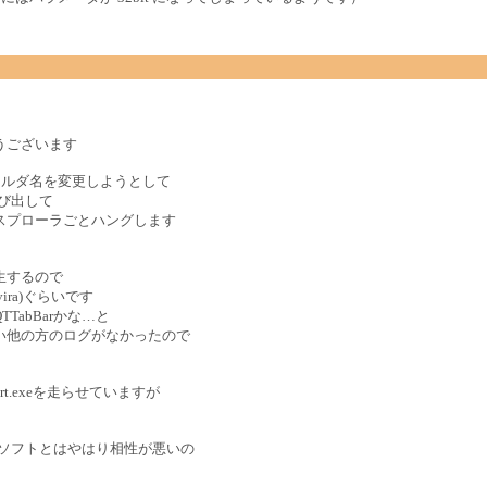
うございます
ばフォルダ名を変更しようとして
呼び出して
スプローラごとハングします
生するので
ira)ぐらいです
abBarかな…と
い他の方のログがなかったので
t.exeを走らせていますが
系のソフトとはやはり相性が悪いの