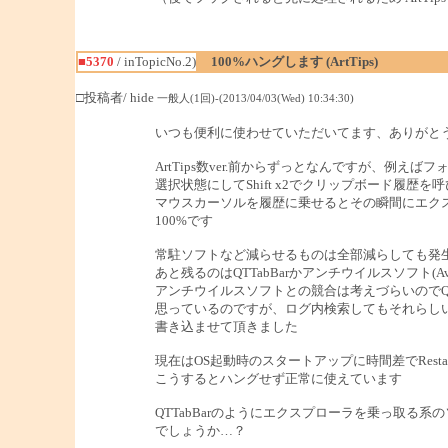
■5370
/ inTopicNo.2)
100%ハングします (ArtTips)
□投稿者/ hide
一般人(1回)-(2013/04/03(Wed) 10:34:30)
いつも便利に使わせていただいてます、ありがと
ArtTips数ver.前からずっとなんですが、例え
選択状態にしてShift x2でクリップボード履歴を
マウスカーソルを履歴に乗せるとその瞬間にエク
100%です
常駐ソフトなど減らせるものは全部減らしても発
あと残るのはQTTabBarかアンチウイルスソフト(Av
アンチウイルスソフトとの競合は考えづらいのでQTT
思っているのですが、ログ内検索してもそれらし
書き込ませて頂きました
現在はOS起動時のスタートアップに時間差でRestar
こうするとハングせず正常に使えています
QTTabBarのようにエクスプローラを乗っ取る
でしょうか…？