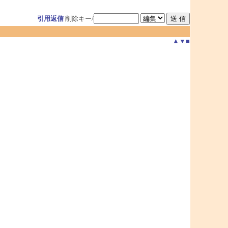
引用返信
削除キー/
▲
▼
■