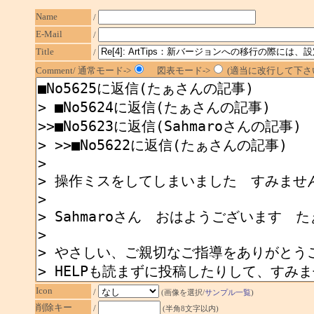
Name
/
E-Mail
/
Title
/
Comment/ 通常モード->
図表モード->
(適当に改行して下さい
Icon
/
(画像を選択/
サンプル一覧
)
削除キー
/
(半角8文字以内)