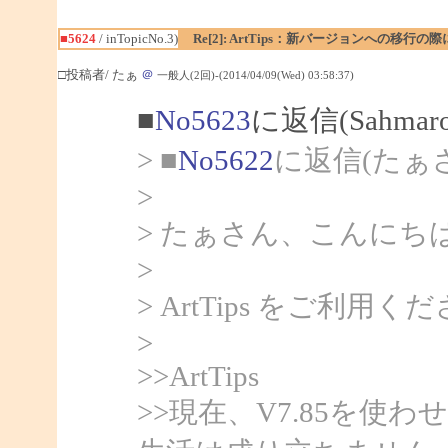
■5624
/ inTopicNo.3)
Re[2]: ArtTips：新バージョンへの
□投稿者/ たぁ
＠
一般人(2回)-(2014/04/09(Wed) 03:58:37)
■
No5623
に返信(Sahma
> ■
No5622
に返信(たぁ
>
> たぁさん、こんにちは、
>
> ArtTips をご
>
>>ArtTips
>>現在、V7.85を使