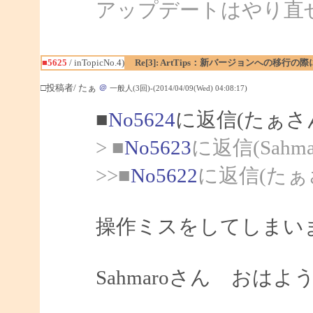
アップデートはやり直
■5625
/ inTopicNo.4)
Re[3]: ArtTips：新バージョンへの
□投稿者/ たぁ
＠
一般人(3回)-(2014/04/09(Wed) 04:08:17)
■
No5624
に返信(たぁさ
> ■
No5623
に返信(Sahm
>>■
No5622
に返信(たぁ
操作ミスをしてしまい
Sahmaroさん おは