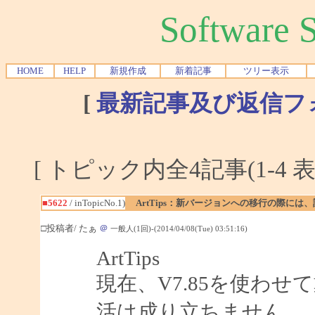
Software
HOME
HELP
新規作成
新着記事
ツリー表示
[
最新記事及び返信フ
[ トピック内全4記事(1-4 表
■5622
/ inTopicNo.1)
ArtTips：新バージョンへの移行の際に
□投稿者/ たぁ
＠
一般人(1回)-(2014/04/08(Tue) 03:51:16)
ArtTips
現在、V7.85を使わ
活は成り立ちません。