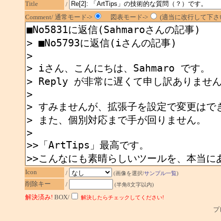
Title
/
Comment/ 通常モード->
図表モード->
(適当に改行して下さい
Icon
/
(画像を選択/
サンプル一覧
)
削除キー
/
(半角8文字以内)
解決済み!
BOX/
解決したらチェックしてください!
プレ