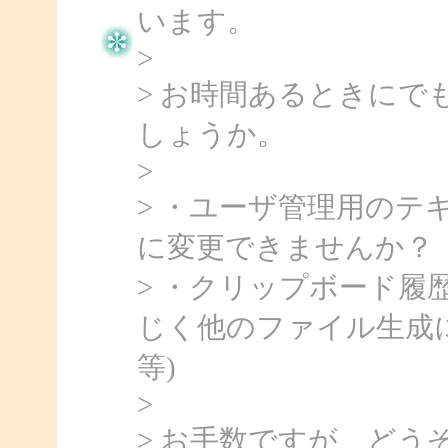
います。
>
> お時間あるときにで
しょうか。
>
> ・ユーザ管理用の
に変更できませんか？（例[user
> ・クリップボード
じく他のファイル生成に変更
等)
>
> お手数ですが、ど