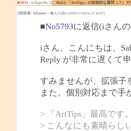
■5831
/ inTopicNo.2)
Re[1]: 「ArtTips」の技術的な質問（？）
□投稿者/ Sahmaro
一般人(12回)-(2018/11/16(Fri) 21:10:47)
■
No5793
に返信(iさんの
iさん、こんにちは、Sah
Reply が非常に遅く
すみませんが、拡張子
また、個別対応まで手
> 「ArtTips」最高です
> こんなにも素晴ら