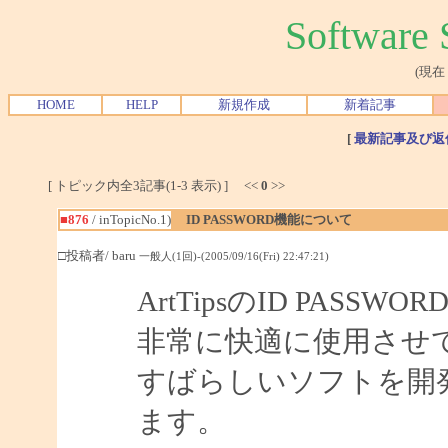
Softwar
(現在
HOME
HELP
新規作成
新着記事
[
最新記事及び返
[ トピック内全3記事(1-3 表示) ] <<
0
>>
■876
/ inTopicNo.1)
ID PASSWORD機能について
□投稿者/ baru
一般人(1回)-(2005/09/16(Fri) 22:47:21)
ArtTipsのID PAS
非常に快適に使用させ
すばらしいソフトを開
ます。