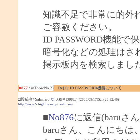
知識不足で非常に的外
ご容赦ください。
ID PASSWORD機
暗号化などの処理はさ
掲示板内を検索しまし
■877
/ inTopicNo.2)
Re[1]: ID PASSWORD機能について
□投稿者/ Sahmaro
＠
大御所(388回)-(2005/09/17(Sat) 23:12:46)
http://www2s.biglobe.ne.jp/~sahmaro/
■
No876
に返信(baruさ
baruさん、こんにちは、S