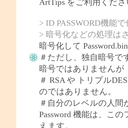
ArtTips をご利用
> ID PASSWORD
> 暗号化などの処理は
暗号化して Password
＃ただし、独自暗号で
暗号ではありませんが
＃ RSA や トリプル
のではありません。
＃自分のレベルの人間
Password 機能は
えます。