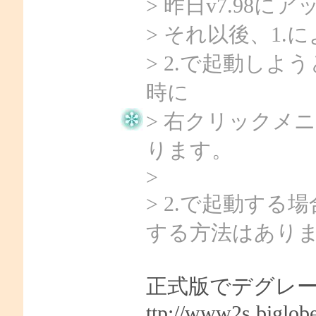
> 昨日v7.98
> それ以後、1
> 2.で起動し
時に
> 右クリックメ
ります。
>
> 2.で起動す
する方法はあり
正式版でデグレ
ttp://www2s.biglob