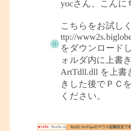
yocさん、こんにち
こちらをお試し
ttp://www2s.biglob
をダウンロードして
ォルダ内に上書
ArtTdll.dll を
きした後でＰＣを再起
ください。
■5496
/ ResNo.4)
Re[4]: ArtTipsのマウス起動