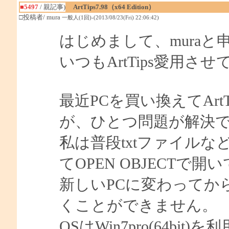
■5497
/ 親記事)
ArtTips7.98（x64 Edition）
□投稿者/ mura
一般人(1回)-(2013/08/23(Fri) 22:06:42)
はじめまして、muraと
いつもArtTips愛用さ
最近PCを買い換えてAr
が、ひとつ問題が解決
私は普段txtファイルな
てOPEN OBJECTで
新しいPCに変わってか
くことができません。
OSはWin7pro(64bi