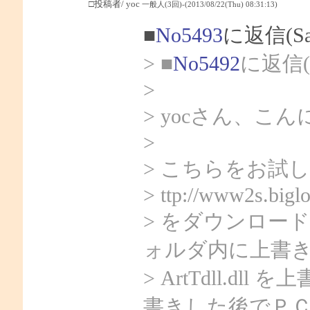
□投稿者/ yoc
一般人(3回)-(2013/08/22(Thu) 08:31:13)
■
No5493
に返信(S
> ■
No5492
に返信(
>
> yocさん、こん
>
> こちらをお試
> ttp://www2s.bigl
> をダウンロードし
ォルダ内に上書
> ArtTdll.dll
書きした後でＰＣを再