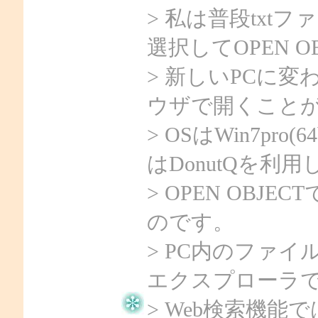
> 私は普段txt
選択してOPEN 
> 新しいPCに
ウザで開くこと
> OSはWin7pr
はDonutQを利
> OPEN OBJ
のです。
> PC内のファ
エクスプローラ
> Web検索機能