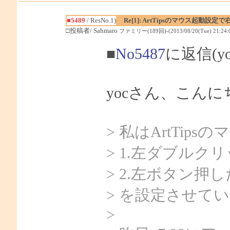
■5489
/ ResNo.1)
Re[1]: ArtTipsのマウス起動
□投稿者/ Sahmaro
ファミリー(189回)-(2013/08/20(Tue) 21:24:
■
No5487
に返信(y
yocさん、こんにち
> 私はArtTip
> 1.左ダブルク
> 2.左ボタン押
> を設定させて
>