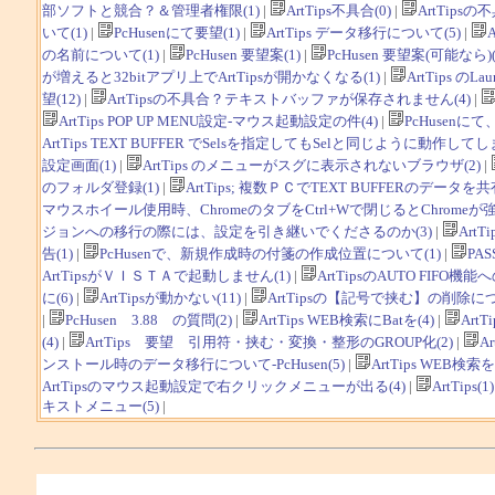
部ソフトと競合？＆管理者権限(1)
|
ArtTips不具合(0)
|
ArtTipsの不
いて(1)
|
PcHusenにて要望(1)
|
ArtTips データ移行について(5)
|
A
の名前について(1)
|
PcHusen 要望案(1)
|
PcHusen 要望案(可能なら)(
が増えると32bitアプリ上でArtTipsが開かなくなる(1)
|
ArtTips の
望(12)
|
ArtTipsの不具合？テキストバッファが保存されません(4)
|
ArtTips POP UP MENU設定-マウス起動設定の件(4)
|
PcHusen
ArtTips TEXT BUFFER でSelsを指定してもSelと同じように動作してしま
設定画面(1)
|
ArtTips のメニューがスグに表示されないブラウザ(2)
|
のフォルダ登録(1)
|
ArtTips; 複数ＰＣでTEXT BUFFERのデータを
マウスホイール使用時、ChromeのタブをCtrl+Wで閉じるとChromeが強
ジョンへの移行の際には、設定を引き継いでくださるのか(3)
|
ArtT
告(1)
|
PcHusenで、新規作成時の付箋の作成位置について(1)
|
PA
ArtTipsがＶＩＳＴＡで起動しません(1)
|
ArtTipsのAUTO FIFO機能
に(6)
|
ArtTipsが動かない(11)
|
ArtTipsの【記号で挟む】の削除につい
|
PcHusen 3.88 の質問(2)
|
ArtTips WEB検索にBatを(4)
|
ArtTi
(4)
|
ArtTips 要望 引用符・挟む・変換・整形のGROUP化(2)
|
A
ンストール時のデータ移行について-PcHusen(5)
|
ArtTips WEB検索を
ArtTipsのマウス起動設定で右クリックメニューが出る(4)
|
ArtTips(1)
キストメニュー(5)
|