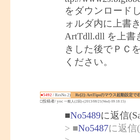
をダウンロードして
ォルダ内に上書
ArtTdll.dll を
きした後でＰＣを再起
ください。
■5492
/ ResNo.2)
Re[2]: ArtTipsのマウス起動
□投稿者/ yoc
一般人(2回)-(2013/08/21(Wed) 09:18:15)
■
No5489
に返信(S
> ■
No5487
に返信(