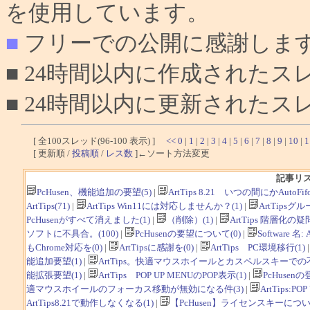
を使用しています。
■
フリーでの公開に感謝しま
■ 24時間以内に作成されたス
■ 24時間以内に更新されたス
[ 全100スレッド(96-100 表示) ]
<<
0
|
1
|
2
|
3
|
4
|
5
|
6
|
7
|
8
|
9
|
10
|
1
[ 更新順 /
投稿順
/
レス数
]←ソート方法変更
記事リ
PcHusen、機能追加の要望(5)
|
ArtTips 8.21 いつの間にかAut
ArtTips(71)
|
ArtTips Win11には対応しませんか？(1)
|
ArtTipsグ
PcHusenがすべて消えました(1)
|
（削除）(1)
|
ArtTips 階層化の疑問
ソフトに不具合。(100)
|
PcHusenの要望について(0)
|
Software
もChrome対応を(0)
|
ArtTipsに感謝を(0)
|
ArtTips PC環境移行(1)
能追加要望(1)
|
ArtTips。快適マウスホイールとカスペルスキーでの不
能拡張要望(1)
|
ArtTips POP UP MENUのPOP表示(1)
|
PcHusen
適マウスホイールのフォーカス移動が無効になる件(3)
|
ArtTips:
ArtTips8.21で動作しなくなる(1)
|
【PcHusen】ライセンスキーについて