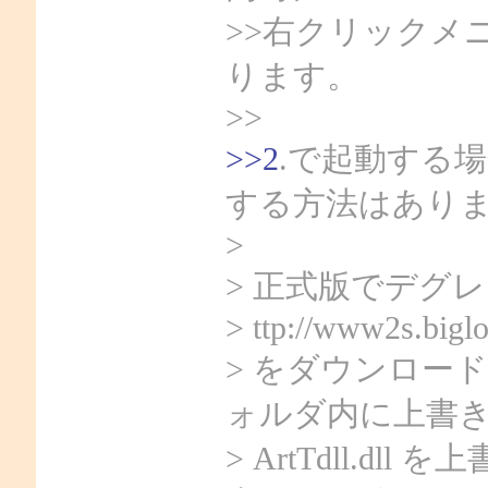
>>右クリックメ
ります。
>>
>>2
.で起動する
する方法はあり
>
> 正式版でデグ
> ttp://www2s.bigl
> をダウンロードし
ォルダ内に上書
> ArtTdll.dll