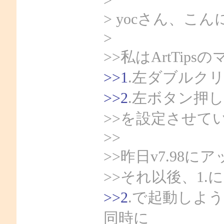
>
> yocさん、こん
>
>>私はArtTip
>>1
.左ダブルク
>>2
.左ボタン押
>>を設定させて
>>
>>昨日v7.98
>>それ以後、1
>>2
.で起動しよ
同時に