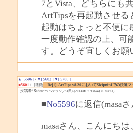
7とVista、どちらに
ArtTipsを再起動さ
起動はちょっと不便に
一度動作確認の上、可
す。どうぞ宜しくお願
▲[ 5596 ]
/
▼[ 5602 ]
▼[ 5788 ]
■5601
/ 1階層)
Re[1]: ArtTips v8.20においてSleipn
□投稿者/ Sahmaro
ベテラン(234回)-(2014/01/27(Mon) 00:04:41)
■
No5596
に返信(masa
masaさん、こんにちは、S