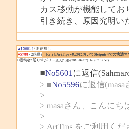
カス移動が機能してお
引き続き、原因究明い
▲[ 5601 ]
/ 返信無し
■5788
/ 2階層)
Re[2]: ArtTips v8.20においてSleipn
□投稿者/ 通りすがり
一般人(1回)-(2016/04/07(Thu) 07:32:52)
■
No5601
に返信(Sahma
> ■
No5596
に返信(mas
>
> masaさん、こんにちは
>
> ArtTips をご