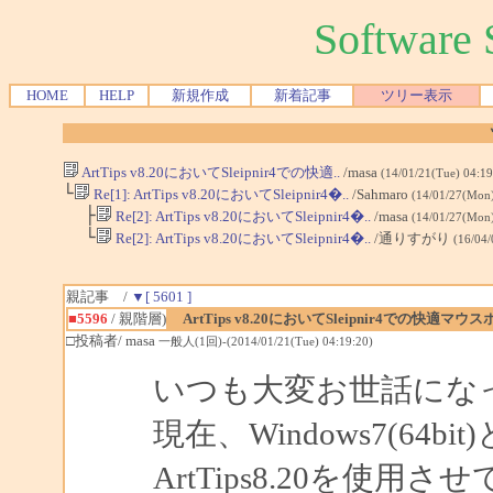
Softwar
HOME
HELP
新規作成
新着記事
ツリー表示
ArtTips v8.20においてSleipnir4での快適..
/masa
(14/01/21(Tue) 04:1
└
Re[1]: ArtTips v8.20においてSleipnir4�..
/Sahmaro
(14/01/27(Mon
├
Re[2]: ArtTips v8.20においてSleipnir4�..
/masa
(14/01/27(Mon
└
Re[2]: ArtTips v8.20においてSleipnir4�..
/通りすがり
(16/04
親記事 /
▼[ 5601 ]
■5596
/ 親階層)
ArtTips v8.20においてSleipnir4での
□投稿者/ masa
一般人(1回)-(2014/01/21(Tue) 04:19:20)
いつも大変お世話にな
現在、Windows7(64bit
ArtTips8.20を使