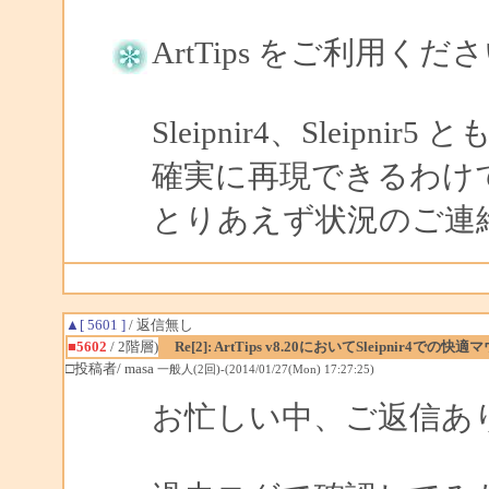
ArtTips をご利用
Sleipnir4、Sleip
確実に再現できるわけ
とりあえず状況のご連
▲[ 5601 ]
/ 返信無し
■5602
/ 2階層)
Re[2]: ArtTips v8.20においてSleipn
□投稿者/ masa
一般人(2回)-(2014/01/27(Mon) 17:27:25)
お忙しい中、ご返信あ