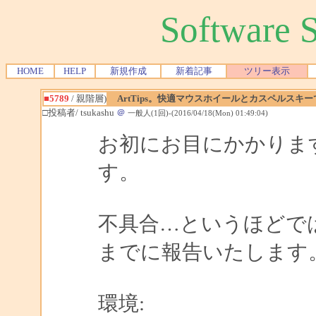
Software
HOME
HELP
新規作成
新着記事
ツリー表示
■5789
/ 親階層)
ArtTips。快適マウスホイールとカスペルスキ
□投稿者/ tsukashu
＠
一般人(1回)-(2016/04/18(Mon) 01:49:04)
お初にお目にかかりま
す。
不具合…というほどで
までに報告いたします
環境: