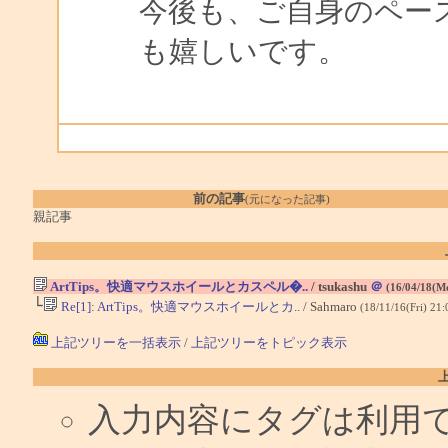
今後も、ご自身のペー
も嬉しいです。
前の記事
(元になった記事)
親記事
ArtTips。快適マウスホイールとカスペル�..
/ tsukashu
＠
(16/04/18(M
└
Re[1]: ArtTips。快適マウスホイールとカ..
/ Sahmaro
(18/11/16(Fri) 21
上記ツリーを一括表示
/
上記ツリーをトピック表示
入力内容にタグは利用