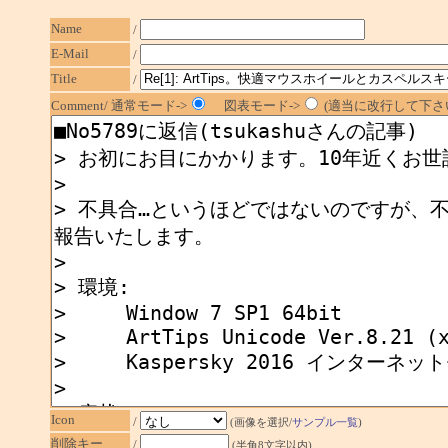
Name
/
E-Mail
/
Title
/
Comment/ 通常モード->
図表モード->
(適当に改行して下さい
Icon
/
(画像を選択/
サンプル一覧
)
削除キー
/
(半角8文字以内)