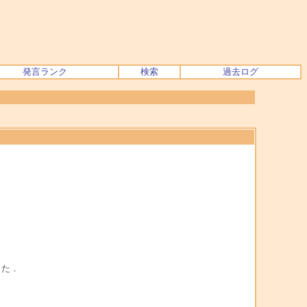
発言ランク
検索
過去ログ
した．
．