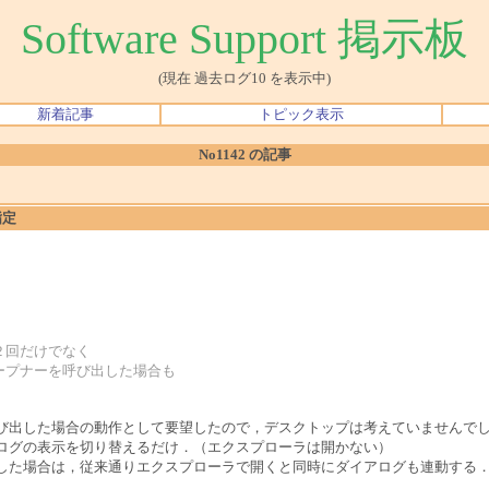
Software Support 掲示板
(現在 過去ログ10 を表示中)
新着記事
トピック表示
No1142 の記事
指定
２回だけでなく
ープナーを呼び出した場合も
び出した場合の動作として要望したので，デスクトップは考えていませんで
ログの表示を切り替えるだけ．（エクスプローラは開かない）
した場合は，従来通りエクスプローラで開くと同時にダイアログも連動する