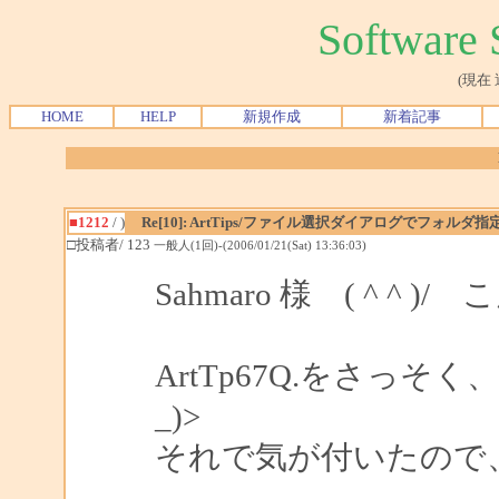
Softwar
(現在
HOME
HELP
新規作成
新着記事
■1212
/ )
Re[10]: ArtTips/ファイル選択ダイアログでフォルダ指
□投稿者/ 123
一般人(1回)-(2006/01/21(Sat) 13:36:03)
Sahmaro 様 ( ^ ^ )
ArtTp67Q.をさっそ
_)>
それで気が付いたので