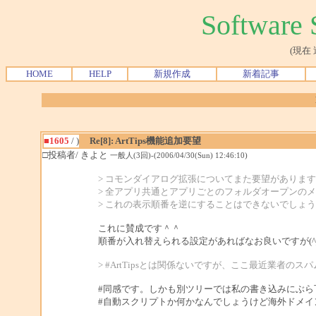
Softwar
(現在
HOME
HELP
新規作成
新着記事
■1605
/ )
Re[8]: ArtTips機能追加要望
□投稿者/ きよと
一般人(3回)-(2006/04/30(Sun) 12:46:10)
> コモンダイアログ拡張についてまた要望がありま
> 全アプリ共通とアプリごとのフォルダオープンの
> これの表示順番を逆にすることはできないでしょ
これに賛成です＾＾
順番が入れ替えられる設定があればなお良いですが(^_
> #ArtTipsとは関係ないですが、ここ最近業者の
#同感です。しかも別ツリーでは私の書き込みにぶら
#自動スクリプトか何かなんでしょうけど海外ドメイ