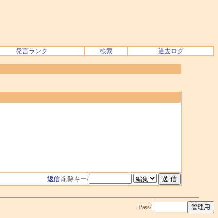
発言ランク
検索
過去ログ
返信
削除キー/
Pass/