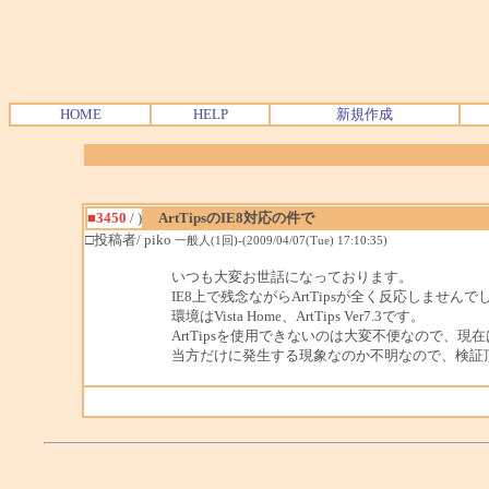
HOME
HELP
新規作成
■3450
/ )
ArtTipsのIE8対応の件で
□投稿者/ piko
一般人(1回)-(2009/04/07(Tue) 17:10:35)
いつも大変お世話になっております。
IE8上で残念ながらArtTipsが全く反応しませんで
環境はVista Home、ArtTips Ver7.3です。
ArtTipsを使用できないのは大変不便なので、現在
当方だけに発生する現象なのか不明なので、検証