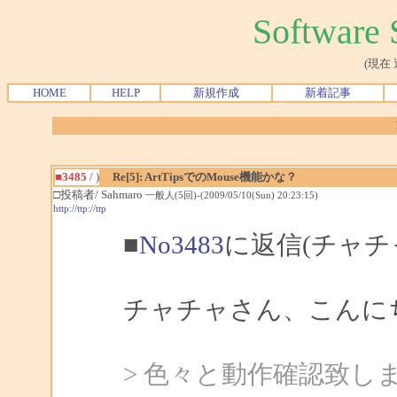
Softwar
(現在
HOME
HELP
新規作成
新着記事
■3485
/ )
Re[5]: ArtTipsでのMouse機能かな？
□投稿者/ Sahmaro
一般人(5回)-(2009/05/10(Sun) 20:23:15)
http://ttp://ttp
■
No3483
に返信(チャチ
チャチャさん、こんにちは
> 色々と動作確認致