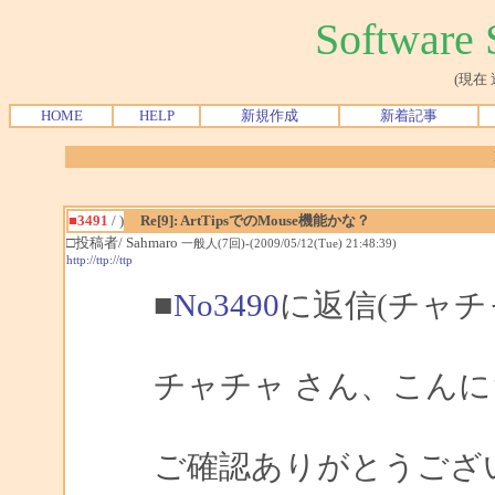
Softwar
(現在
HOME
HELP
新規作成
新着記事
■3491
/ )
Re[9]: ArtTipsでのMouse機能かな？
□投稿者/ Sahmaro
一般人(7回)-(2009/05/12(Tue) 21:48:39)
http://ttp://ttp
■
No3490
に返信(チャチ
チャチャ さん、こんにち
ご確認ありがとうござ