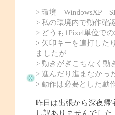
> 環境 WindowsXP S
> 私の環境内で動作確
> どうも1Pixel単
> 矢印キーを連打し
ましたが
> 動きがぎこちなく動
> 進んだり進まなかっ
> 動作は必要とした動
昨日は出張から深夜帰
し訳ありませんでした