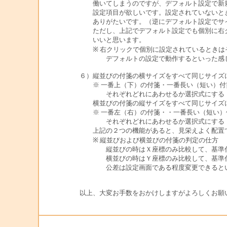
働いてしまうのですが、デフォルト設定で新規
設定項目が欲しいです。設定されていないとき
ありがたいです。（逆にデフォルト設定でサ
ただし、上記でデフォルト設定でも個別に右ク
いいと思います。
※ 右クリックで個別に設定されているときは
デフォルトの設定で動作するといった感
６）縦並びの付箋の横サイズをすべて同じサイズ
※ 一番上（下）の付箋・一番長い（短い）付
それぞれどれにあわせるか選択式にする
横並びの付箋の縦サイズをすべて同じサイズ
※ 一番左（右）の付箋・・一番長い（短い）
それぞれどれにあわせるか選択式にする
上記の２つの機能があると、見栄えよく配置で
※ 縦並びおよび横並びの付箋の判定の仕方
縦並びの時はＸ座標のみ比較して、基準付箋
横並びの時はＹ座標のみ比較して、基準付箋
公差は設定画面である程度変更できるとい
以上、大変お手数をおかけしますがよろしくお願