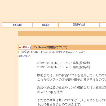
HOME
HELP
新規作成
■3494
/ )
PcHusenの機能について
□投稿者/ keith
一般人(1回)-(2009/05/13(Wed) 18:04:48)
http://ttp://
2009/05/14(Thu) 18:15:07 編集(投稿者)
2009/05/14(Thu) 18:14:51 編集(投稿者)
以前までは、別の付箋ソフトを使用していたので
こちらのソフトの方が使い勝手が良さそうなので
新規作成位置の変更やリンク機能などは大変重宝
※ Ver 2.99β を使用
まだ使用期間は短いのですが、少し要望があるの
下記に要望をまとめておきます。