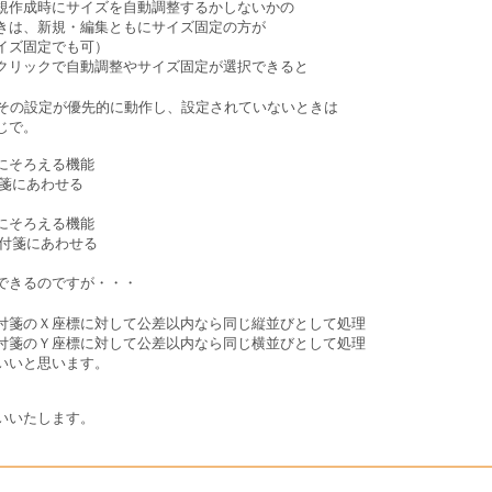
作成時にサイズを自動調整するかしないかの
は、新規・編集ともにサイズ固定の方が
イズ固定でも可）
リックで自動調整やサイズ固定が選択できると
その設定が優先的に動作し、設定されていないときは
じで。
にそろえる機能
箋にあわせる
にそろえる機能
付箋にあわせる
きるのですが・・・
のＸ座標に対して公差以内なら同じ縦並びとして処理
のＹ座標に対して公差以内なら同じ横並びとして処理
いと思います。
いいたします。