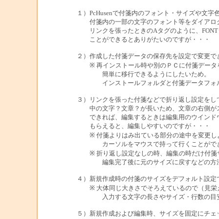
１）PcHusenで付箋内のフォント・サイズや文
付箋内の一部の文字のフォント等をダイアログ
リンクを張ったときのAタグのように、FONT
ことができるとありがたいのですが・・・
２）作成した付箋データの保存先を設定で変更で
※ 再インストール時や別のＰＣに付箋データ
簡単に移行できるようにしたいため。
インストールフォルダと付箋データフォル
３）リンクを張った付箋などで折り返し設定をし
中の文字？文章？が長いため、文章の右側がス
できれば、編集するときは編集用のウインドウ
もらえると、編集しやすいのですが・・・
※ 付箋よりはみ出ている部分の途中を変更し
カーソルをマウスで持って行くことができず
※ 折り返し設定なしの時、編集の時だけ付箋
編集完了後に元のサイズに戻すなどの方
４）新規作成時の付箋のサイズをデフォルト設定
※ 大体同じ大きさでそろえているので（見栄
入力する文字の長さやサイズ・行数の目安
５）新規作成および編集時、サイズを固定にチェ