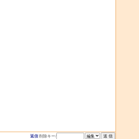
返信
削除キー/