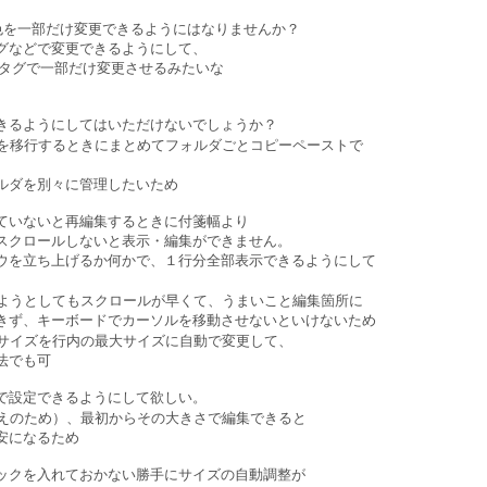
字色を一部だけ変更できるようにはなりませんか？
などで変更できるようにして、
タグで一部だけ変更させるみたいな
きるようにしてはいただけないでしょうか？
を移行するときにまとめてフォルダごとコピーペーストで
ダを別々に管理したいため
ていないと再編集するときに付箋幅より
クロールしないと表示・編集ができません。
を立ち上げるか何かで、１行分全部表示できるようにして
ようとしてもスクロールが早くて、うまいこと編集箇所に
、キーボードでカーソルを移動させないといけないため
サイズを行内の最大サイズに自動で変更して、
法でも可
で設定できるようにして欲しい。
えのため）、最初からその大きさで編集できると
になるため
ックを入れておかない勝手にサイズの自動調整が