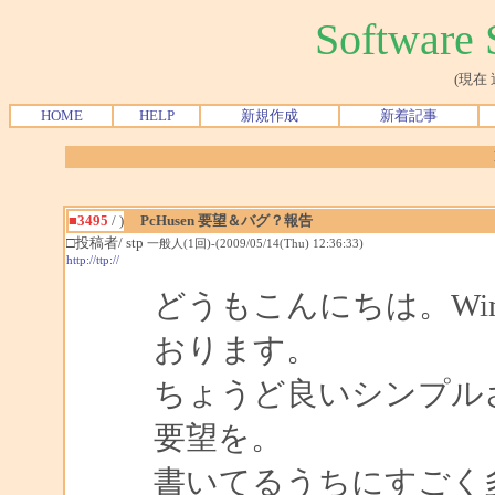
Softwar
(現在
HOME
HELP
新規作成
新着記事
■3495
/ )
PcHusen 要望＆バグ？報告
□投稿者/ stp
一般人(1回)-(2009/05/14(Thu) 12:36:33)
http://ttp://
どうもこんにちは。Win
おります。
ちょうど良いシンプル
要望を。
書いてるうちにすごく