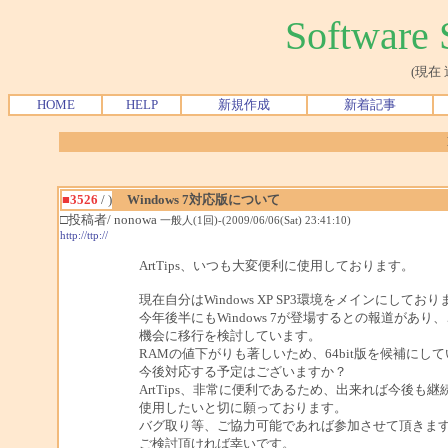
Softwar
(現在
HOME
HELP
新規作成
新着記事
■3526
/ )
Windows 7対応版について
□投稿者/ nonowa
一般人(1回)-(2009/06/06(Sat) 23:41:10)
http://ttp://
ArtTips、いつも大変便利に使用しております。
現在自分はWindows XP SP3環境をメインにしてお
今年後半にもWindows 7が登場するとの報道があり
機会に移行を検討しています。
RAMの値下がりも著しいため、64bit版を候補にし
今後対応する予定はございますか？
ArtTips、非常に便利であるため、出来れば今後も継
使用したいと切に願っております。
バグ取り等、ご協力可能であれば参加させて頂きま
ご検討頂ければ幸いです。