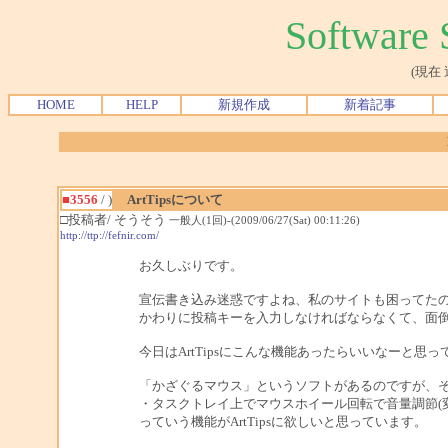
Softwar
(現在
HOME
HELP
新規作成
新着記事
■3556
/ )
ArtTipsについて
□投稿者/ そうそう
一般人(1回)-(2009/06/27(Sat) 00:11:26)
http://ttp://fefnir.com/
お久しぶりです。
宣伝書き込み迷惑ですよね、私のサイトも困ってた
かわりに投稿キーを入力しなければならなくて、面
今日はArtTipsにこんな機能あったらいいなーと思
「かざぐるマウス」というソフトがあるのですが、
・タスクトレイ上でマウスホイール回転で音量調節(
っていう機能がArtTipsに欲しいと思っています。