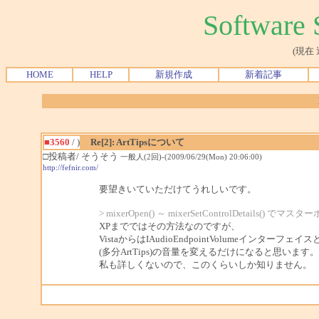
Softwar
(現在
HOME
HELP
新規作成
新着記事
■3560
/ )
Re[2]: ArtTipsについて
□投稿者/ そうそう
一般人(2回)-(2009/06/29(Mon) 20:06:00)
http://fefnir.com/
要望きいていただけてうれしいです。
> mixerOpen() ～ mixerSetControlDet
XPまでではその方法なのですが、
VistaからはIAudioEndpointVolumeインターフ
(多分ArtTips)の音量を変えるだけになると思います。
私も詳しくないので、このくらいしか知りません。