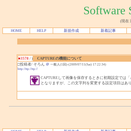
Softwar
(現在
HOME
HELP
新規作成
新着記事
■3578
/ )
CAPTUREの機能について
□投稿者/ そろん
＠
一般人(1回)-(2009/07/11(Sat) 17:22:34)
http://ttp://ttp://
CAPTUREして画像を保存するときに初期設定では「Art
となりますが、この文字列を変更する設定項目はあ