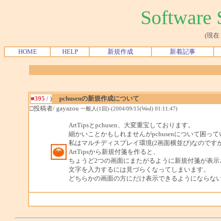
Softwar
(現在
HOME
HELP
新規作成
新着記事
■395
/ )
pchusenの新規作成について
□投稿者/ gayazou
一般人(1回)-(2004/09/15(Wed) 01:11:47)
ArtTipsとpchusen、大変重宝しております。
細かいことかもしれませんがpchusenについて困っ
私はマルチディスプレイ環境(2画面横並び)なのです
ArtTipsから新規付箋を作ると、
ちょうど2つの画面にまたがるように新規付箋が表示
文字を入力するには見づらくなってしまいます。
どちらかの画面の方にだけ表示できるようにならな