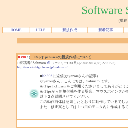
Softwar
(現在
HOME
HELP
新規作成
新着記事
■398
/ )
Re[2]: pchusenの新規作成について
□投稿者/ Sahmaro
＠
ファミリー(181回)-(2004/09/17(Fri) 22:51:25)
http://www2s.biglobe.ne.jp/~sahmaro/
■
No396
に返信(gayazouさんの記事)
gayazouさん、こんにちは、Sahmaro です。
ArtTips PcHusen をご利用くださいましてありが
ArtTipsから新規付箋を作る場合、マウスポインタ
以下２点質問させてください。
この動作自体は意図したとおりに動作しているでし
また、修正案としては１つ目のモニタ内に作成する