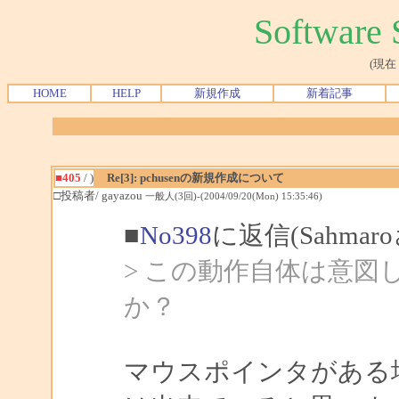
Softwar
(現在
HOME
HELP
新規作成
新着記事
■405
/ )
Re[3]: pchusenの新規作成について
□投稿者/ gayazou
一般人(3回)-(2004/09/20(Mon) 15:35:46)
■
No398
に返信(Sahma
> この動作自体は意
か？
マウスポインタがある