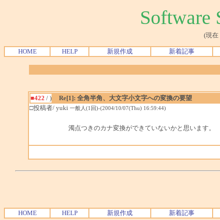
Softwar
(現在
HOME
HELP
新規作成
新着記事
■422
/ )
Re[1]: 全角半角、大文字小文字への変換の要望
□投稿者/ yuki
一般人(1回)-(2004/10/07(Thu) 16:59:44)
濁点つきのカナ変換ができていないかと思います。
HOME
HELP
新規作成
新着記事