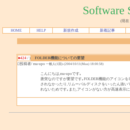
Softwar
(現在
HOME
HELP
新規作成
新着記事
■424
/ )
FOLDER機能についての要望
□投稿者/ ma-upo
一般人(1回)-(2004/10/11(Mon) 18:00:58)
こんにちは,ma-upoです｡
唐突なのですが要望です｡FOLDER機能のアイコン
されなかったり,リムーバルディスクをいったん抜い
れないためです｡また,アイコンがない方が高速表示