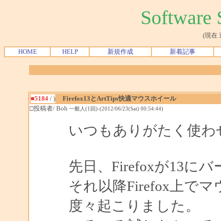
Softwar
(現在
HOME
HELP
新規作成
新着記事
■5184
/ )
Firefox13とArtTips快適マウスホイール
□投稿者/ Boh
一般人(1回)-(2012/06/23(Sat) 00:54:44)
いつもありがたく使わ
先日、Firefoxが1
それ以降Firefox上
度々起こりました。