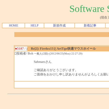
Softwar
(現在
HOME
HELP
新規作成
新着記事
■5187
/ )
Re[2]: Firefox13とArtTips快適マウスホイール
□投稿者/ Boh
一般人(2回)-(2012/06/25(Mon) 22:27:29)
Sahmaroさん
ご確認ありがとうございます。
ご面倒をおかけし申し訳ありませんがよろしくお願