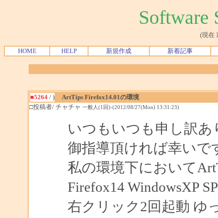
Softwar
(現在
HOME
HELP
新規作成
新着記事
■5264
/ )
ArtTips Firefox14.01の環境
□投稿者/ チャチャ
一般人(1回)-(2012/08/27(Mon) 13:31:23)
いつもいつも申し訳あ
御指導頂ければ幸いで
私の環境下においてArtTips
Firefox14 WindowsXP S
右クリック2回起動 ゆ