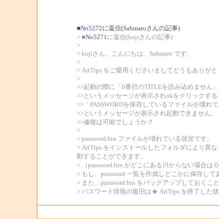
■
No5272
に返信(Sahmaroさんの記事)
> ■
No5271
に返信(kojiさんの記事)
>
> kojiさん、こんにちは、Sahmaro です。
>
> ArtTips をご愛用くださいましてどうもあり
>
>>起動の際に「0番目のTITLEを読み込めません」
>>というメッセージが表示されokをクリックする
>>「PASSWORDを保存しているファイルが壊れてい
>>というメッセージが表示され起動できません。
>>修復は可能でしょうか？
>
> password.bin ファイルが壊れている状況です。
> ArtTips をインストールしたフォルダにより異
動することができます。
> （password.bin がどこにある川からな
> もし、password 一覧を作成しどこかに保存し
> また、password.bin をバックアッ
> パスワード情報の復旧は★ ArtTips を終了した状態