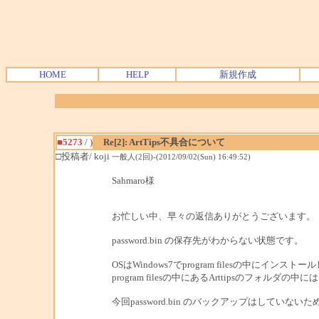
HOME
HELP
新規作成
■5273
/ )
Re[2]: ArtTips不具合について
□投稿者/ koji
一般人(2回)-(2012/09/02(Sun) 16:49:52)
Sahmaro様
お忙しい中、早々の返信ありがとうございます。
password.bin の保存先がわからない状態です。
OSはWindows7でprogram filesの中にインス
program filesの中にあるArttipsのフォルダの
今回password.bin のバックアップはしてい