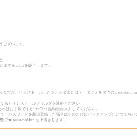
がとうございます。
と
ますArtTipsを終了します」
なりますが、インストールしたフォルダまたはデータフォルダ内の password.bi
い場合はＯＳ名とインストールフォルダを連絡ください）
てあればお手数ですが ArtTips 起動後再入力してください。
プしておくことで（パスワードを新規登録した場合はそのたびにバックアップ）いつで
で★ password.bin を上書きします。