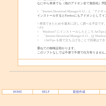
なにやら単体でも（他のアドオン全て無効化）問
> 「Internet Download Manager 6.12」と
インストールするとFirefoxにもアドオンとして
> 再現できたため今週末に詳しく調べる予定です
> P.S.
> Windows7 にインストールしたところ ArtTi
> 「Internet Download Manager 6.12」は
> （ArtTips を後で立ち上げることで回避はで
重ねての御検証助かります。
このソフトなしでは不便で不便で仕方有りません
HOME
HELP
新規作成