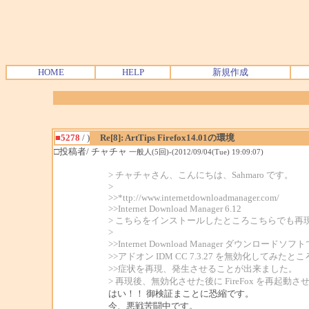
HOME
HELP
新規作成
■5278
/ )
Re[8]: ArtTips Firefox14.01の環境
□投稿者/ チャチャ
一般人(5回)-(2012/09/04(Tue) 19:09:07)
> チャチャさん、こんにちは、Sahmaro です。
>
>>*ttp://www.internetdownloadmanager.com/
>>Internet Download Manager 6.12
> こちらをインストールしたところこちらでも再
>
>>Internet Download Manager ダウンロードソ
>>アドオン IDM CC 7.3.27 を無効化してみたとこ
>>症状を再現、発生させることが出来ました。
> 再現後、無効化させた後に FireFox を再起動
はい！！ 御検証まことに恐縮です。
今、悪戦苦闘中です。