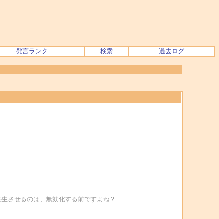
発言ランク
検索
過去ログ
を再現、発生させるのは、無効化する前ですよね？