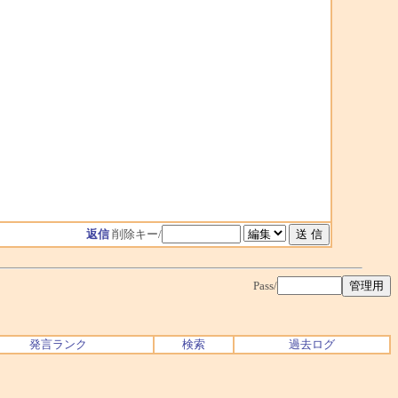
返信
削除キー/
Pass/
発言ランク
検索
過去ログ