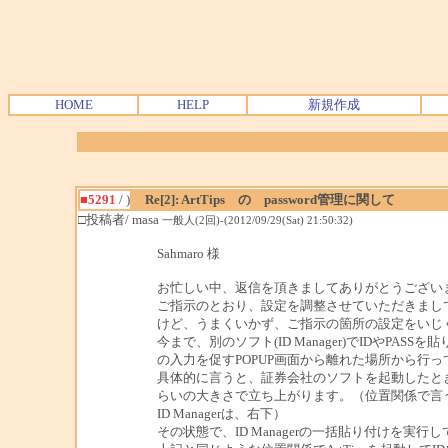
HOME
HELP
新規作成
■5291
/ )
Re[2]: ArtTips の password管理に関して
□投稿者/ masa
一般人(2回)-(2012/09/29(Sat) 21:50:32)
Sahmaro 様
お忙しい中、返信を頂きましてありがとうござい
ご指示のとおり、設定を調整させていただきまし
けど、うまくいかず、ご指示の箇所の設定をいじ
今まで、別のソフト(ID Manager)でIDやPAS
の入力を促すPOPUP画面から離れた場所から行っ
具体的に言うと、証券会社のソフトを起動したとき
らいの大きさで立ち上がります。（位置関係で言
ID Managerは、右下）
その状態で、ID Managerの一括貼り付けを実