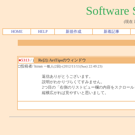
Softwar
(現在
HOME
HELP
新規作成
新着記事
■5313
/ )
Re[2]: ArtTipsのウィンドウ
□投稿者/ hiran
一般人(2回)-(2012/11/11(Sun) 22:49:23)
返信ありがとうございます。
説明がわかりづらくてすみません。
2つ目の「右側のリストビュー欄の内容をスクロール
縦横広がれば見やすいと思いまして。