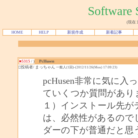
Softwar
(現在
HOME
HELP
新規作成
新着記事
■5315
/ )
PcHusen
□投稿者/ まっちゃん
一般人(1回)-(2012/11/26(Mon) 17:09:23)
pcHusen非常に気
ていくつか質問があり
１）インストール先がデフ
は、必然性があるので
ダーの下が普通だと思