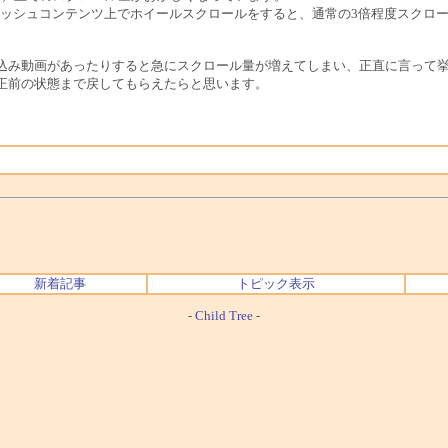
ラッシュコンテンツ上でホイールスクロールをすると、通常の3倍程度スクロ
。
込み動画があったりすると急にスクロール量が増えてしまい、正直に言って
正前の状態まで戻してもらえたらと思います。
新着記事
トピック表示
-
Child Tree
-