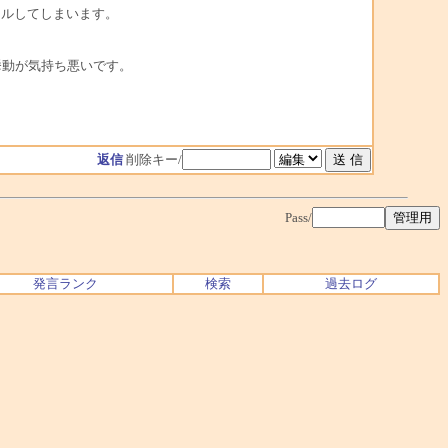
ールしてしまいます。
挙動が気持ち悪いです。
返信
削除キー/
Pass/
発言ランク
検索
過去ログ