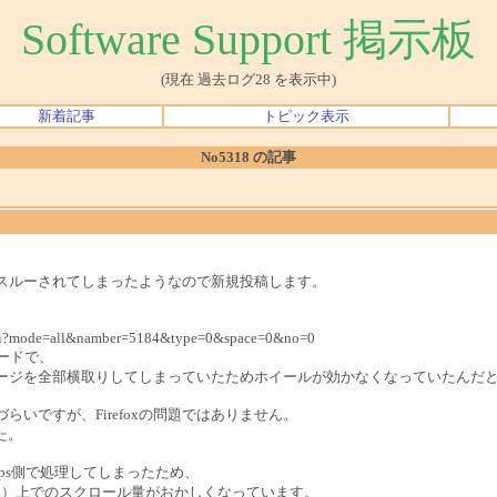
Software Support 掲示板
(現在 過去ログ28 を表示中)
新着記事
トピック表示
No5318 の記事
スルーされてしまったようなので新規投稿します。
s.cgi?mode=all&namber=5184&type=0&space=0&no=0
護モードで、
ージを全部横取りしてしまっていたためホイールが効かなくなっていたんだ
づらいですが、Firefoxの問題ではありません。
した。
ips側で処理してしまったため、
.5.502.100）上でのスクロール量がおかしくなっています。