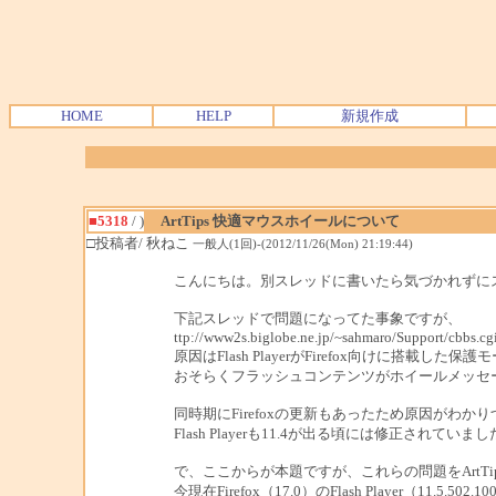
HOME
HELP
新規作成
■5318
/ )
ArtTips 快適マウスホイールについて
□投稿者/ 秋ねこ
一般人(1回)-(2012/11/26(Mon) 21:19:44)
こんにちは。別スレッドに書いたら気づかれずに
下記スレッドで問題になってた事象ですが、
ttp://www2s.biglobe.ne.jp/~sahmaro/Support/cbb
原因はFlash PlayerがFirefox向けに搭載した保
おそらくフラッシュコンテンツがホイールメッセ
同時期にFirefoxの更新もあったため原因がわかり
Flash Playerも11.4が出る頃には修正されていま
で、ここからが本題ですが、これらの問題をArtT
今現在Firefox（17.0）のFlash Player（11