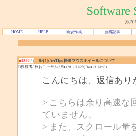
Softwar
(現在
HOME
HELP
新規作成
新着記事
■5322
/ )
Re[4]: ArtTips 快適マウスホイールについて
□投稿者/ 秋ねこ
一般人(3回)-(2012/11/29(Thu) 21:13:49)
こんにちは、返信あり
> こちらは余り高速
ていません。
> また、スクロール