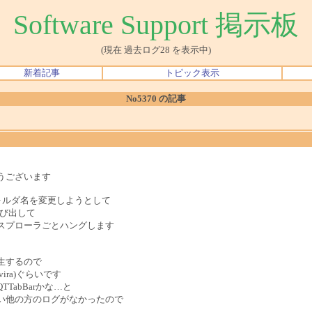
Software Support 掲示板
(現在 過去ログ28 を表示中)
新着記事
トピック表示
No5370 の記事
うございます
ばフォルダ名を変更しようとして
呼び出して
スプローラごとハングします
生するので
ira)ぐらいです
abBarかな…と
い他の方のログがなかったので