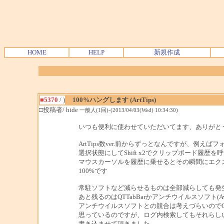
HOME
HELP
新規作成
■5370
/ )
100%ハングします (ArtTips)
□投稿者/ hide
一般人(1回)-(2013/04/03(Wed) 10:34:30)
いつも便利に使わせていただいてます、ありがと
ArtTips数ver.前からずっとなんですが、例え
選択状態にしてShift x2でクリップボード履歴を
マウスカーソルを履歴に乗せるとその瞬間にエク
100%です
常駐ソフトなど減らせるものは全部減らしても発
あと残るのはQTTabBarかアンチウイルスソフト(Av
アンチウイルスソフトとの競合は考えづらいのでQTT
思っているのですが、ログ内検索してもそれらし
書き込ませて頂きました