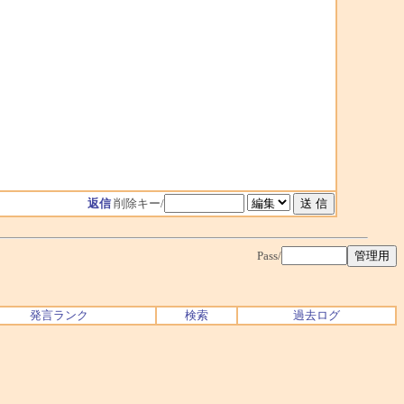
返信
削除キー/
Pass/
発言ランク
検索
過去ログ