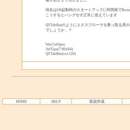
現在はOS起動時のスタートアップに時間差でRestar
こうするとハングせず正常に使えています
QTTabBarのようにエクスプローラを乗っ取る
でしょうか…？
Win7x64pro
ArtTips(7.90x64)
QTTabBar(ver.128)
HOME
HELP
新規作成