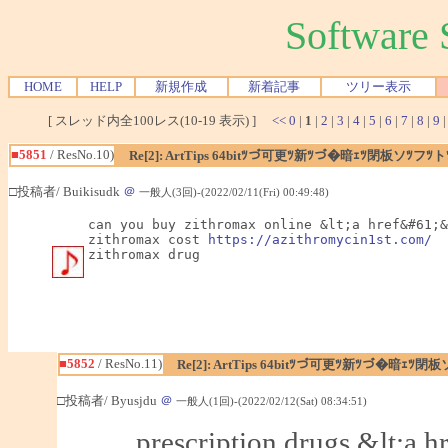
Softwar
HOME
HELP
新規作成
新着記事
ツリー表示
[ スレッド内全100レス(10-19 表示) ]
<<
0
|
1
|
2
|
3
|
4
|
5
|
6
|
7
|
8
|
9
■5851
/ ResNo.10)
Re[2]: ArtTips 64bitﾂづ可更ﾂ新ﾂづ�暗ｪﾂ閉板ソﾂ
□投稿者/ Buikisudk
＠
一般人(3回)-(2022/02/11(Fri) 00:49:48)
can you buy zithromax online &lt;a href&#61;&
zithromax cost 
https://azithromycin1st.com/
zithromax drug
■5852
/ ResNo.11)
Re[2]: ArtTips 64bitﾂづ可更ﾂ新ﾂづ�暗ｪ
□投稿者/ Byusjdu
＠
一般人(1回)-(2022/02/12(Sat) 08:34:51)
prescription drugs &lt;a