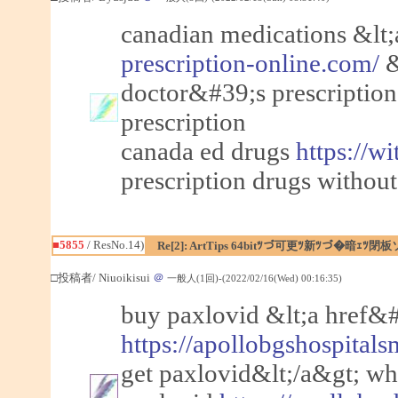
canadian medications &lt
prescription-online.com/
&
doctor&#39;s prescription&
prescription
canada ed drugs
https://w
prescription drugs without
■5855
/ ResNo.14)
Re[2]: ArtTips 64bitﾂづ可更ﾂ新ﾂづ�暗ｪ
□投稿者/ Niuoikisui
＠
一般人(1回)-(2022/02/16(Wed) 00:16:35)
buy paxlovid &lt;a href&
https://apollobgshospitals
get paxlovid&lt;/a&gt; wh