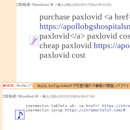
□投稿者/ Niuoikisui
＠
一般人(3回)-(2022/02/17(Thu) 09:55:42)
purchase paxlovid <a href
https://apollobgshospitals
paxlovid</a> paxlovid cos
cheap paxlovid
https://ap
paxlovid cost
■5858
/ ResNo.17)
Re[2]: ArtTips 64bitﾂづ可更ﾂ新ﾂづ�暗ｪﾂ閉板ソﾂ
□投稿者/ Miosdksd
＠
一般人(1回)-(2022/02/18(Fri) 06:07:50)
ivermectin tablets uk: <a href=" 
https://stro
ivermectin syrup 
https://stromectolst.com/#