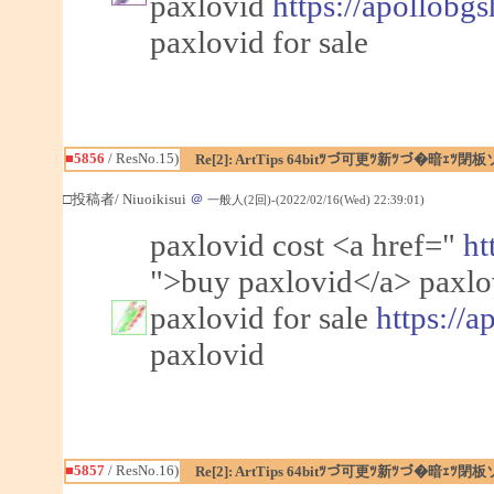
paxlovid
https://apollobg
paxlovid for sale
■5856
/ ResNo.15)
Re[2]: ArtTips 64bitﾂづ可更ﾂ新ﾂづ�暗ｪ
□投稿者/ Niuoikisui
＠
一般人(2回)-(2022/02/16(Wed) 22:39:01)
paxlovid cost <a href="
ht
">buy paxlovid</a> paxlo
paxlovid for sale
https://
paxlovid
■5857
/ ResNo.16)
Re[2]: ArtTips 64bitﾂづ可更ﾂ新ﾂづ�暗ｪ