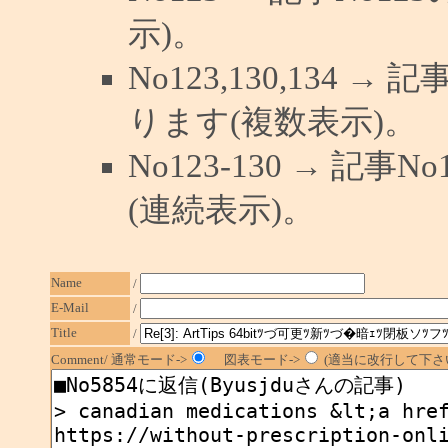
示)。
No123,130,134 →
ります(複数表示)。
No123-130 → 記
(連続表示)。
Name
/
E-Mail
/
Title
/
Comment/ 通常モード->
図表モード->
(適当に改行して下さい