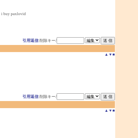
 i buy paxlovid
引用返信
削除キー/
▲
▼
■
引用返信
削除キー/
▲
▼
■