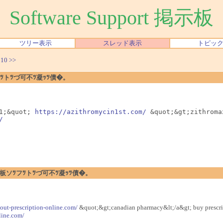
Software Support 掲示板
ツリー表示
スレッド表示
トピッ
|
10
>>
ソﾂフﾂトﾂづ可不ﾂ凝ｯﾂ債�。
1;&quot; 
https://azithromycin1st.com/
 &quot;&gt;zithroma
/
�暗ｪﾂ閉板ソﾂフﾂトﾂづ可不ﾂ凝ｯﾂ債�。
hout-prescription-online.com/
&quot;&gt;canadian pharmacy&lt;/a&gt; buy prescri
line.com/