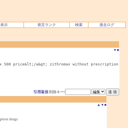
ク表示
発言ランク
検索
過去ログ
▼
■
x 500 price&lt;/a&gt; zithromax without prescription

引用返信
削除キー/
▲
▼
■
ption drugs