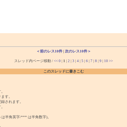
＜前のレス10件
|
次のレス10件＞
スレッド内ページ移動 /
<<
0
|
1
|
2
|
3
|
4
|
5
|
6
|
7
|
8
|
9
|
10
>>
このスレッドに書きこむ
。
す。
ります。
記録されます。
す。
は半角英字/*** は半角数字)。