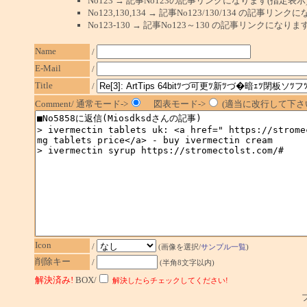
No123 → 記事No123の記事リンクになります(指定表示
No123,130,134 → 記事No123/130/134 の記事リ
No123-130 → 記事No123～130 の記事リンクになり
Name
/
E-Mail
/
Title
/
Comment/ 通常モード->
図表モード->
(適当に改行して下さい
Icon
/
(画像を選択/
サンプル一覧
)
削除キー
/
(半角8文字以内)
解決済み!
BOX/
解決したらチェックしてください!
プ