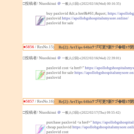
□投稿者/ Niuoikisui
＠
一般人(1回)-(2022/02/16(Wed) 00:16:35)
buy paxlovid &lt;a href&#61;&quot;
https://apollob
paxlovid
https://apollobgshospitalsmysore.online/
paxlovid for sale
■5856
/ ResNo.15)
Re[2]: ArtTips 64bitﾂづ可更ﾂ新ﾂづ
□投稿者/ Niuoikisui
＠
一般人(2回)-(2022/02/16(Wed) 22:39:01)
paxlovid cost <a href="
https://apollobgshospitalsmys
paxlovid for sale
https://apollobgshospitalsmysore.on
paxlovid
■5857
/ ResNo.16)
Re[2]: ArtTips 64bitﾂづ可更ﾂ新ﾂづ
□投稿者/ Niuoikisui
＠
一般人(3回)-(2022/02/17(Thu) 09:55:42)
purchase paxlovid <a href="
https://apollobgshospita
cheap paxlovid
https://apollobgshospitalsmysore.onli
paxlovid cost