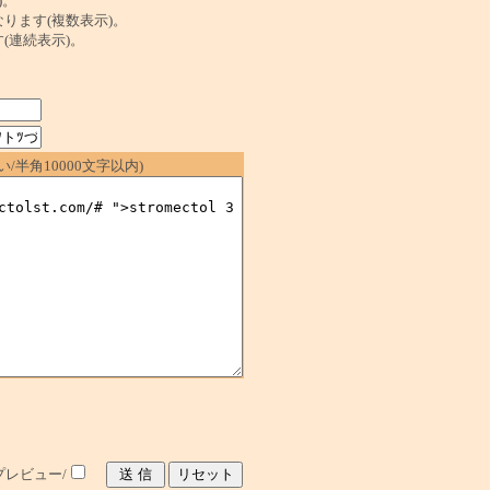
)。
ンクになります(複数表示)。
ます(連続表示)。
/半角10000文字以内)
レビュー/