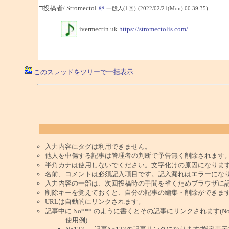
□投稿者/ Stromectol
＠
一般人(1回)-(2022/02/21(Mon) 00:39:35)
ivermectin uk
https://stromectolis.com/
このスレッドをツリーで一括表示
入力内容にタグは利用できません。
他人を中傷する記事は管理者の判断で予告無く削除されます
半角カナは使用しないでください。文字化けの原因になりま
名前、コメントは必須記入項目です。記入漏れはエラーにな
入力内容の一部は、次回投稿時の手間を省くためブラウザに
削除キーを覚えておくと、自分の記事の編集・削除ができま
URLは自動的にリンクされます。
記事中に No*** のように書くとその記事にリンクされます(No 
使用例)