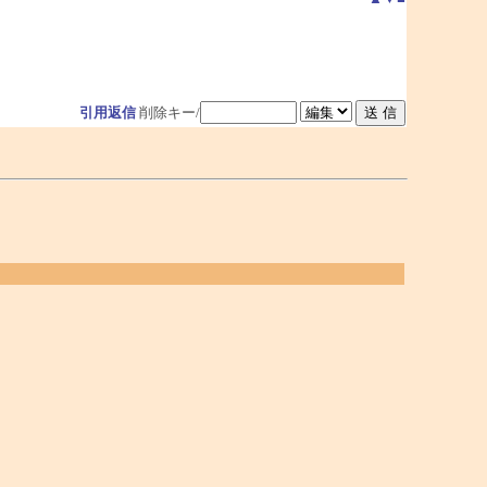
引用返信
削除キー/