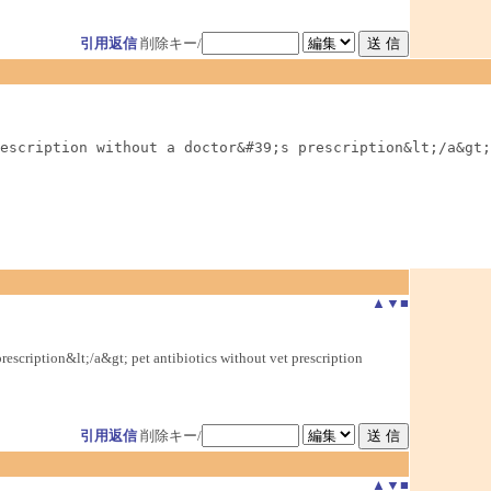
引用返信
削除キー/
escription without a doctor&#39;s prescription&lt;/a&gt;
▲
▼
■
scription&lt;/a&gt; pet antibiotics without vet prescription
引用返信
削除キー/
▲
▼
■