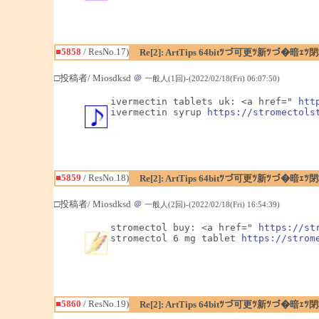
■5858
/ ResNo.17)
Re[2]: ArtTips 64bitﾂづ可更ﾂ新ﾂづ
□投稿者/ Miosdksd
＠
一般人(1回)-(2022/02/18(Fri) 06:07:50)
ivermectin tablets uk: <a href=" 
htt
ivermectin syrup 
https://stromectols
■5859
/ ResNo.18)
Re[2]: ArtTips 64bitﾂづ可更ﾂ新ﾂづ
□投稿者/ Miosdksd
＠
一般人(2回)-(2022/02/18(Fri) 16:54:39)
stromectol buy: <a href=" 
https://st
stromectol 6 mg tablet 
https://strom
■5860
/ ResNo.19)
Re[2]: ArtTips 64bitﾂづ可更ﾂ新ﾂづ