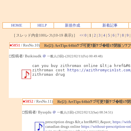
HOME
HELP
新規作成
新着記事
[ スレッド内全100レス(10-19 表示) ]
<<
0
|
1
|
2
|
3
|
4
|
5
|
6
|
7
|
8
|
9
■5851
/ ResNo.10)
Re[2]: ArtTips 64bitﾂづ可更ﾂ新ﾂづ�暗ｪﾂ閉板
□投稿者/ Buikisudk
＠
一般人(3回)-(2022/02/11(Fri) 00:49:48)
can you buy zithromax online &lt;a href&#6
zithromax cost 
https://azithromycin1st.com
zithromax drug
■5852
/ ResNo.11)
Re[2]: ArtTips 64bitﾂづ可更ﾂ新ﾂづ
□投稿者/ Byusjdu
＠
一般人(1回)-(2022/02/12(Sat) 08:34:51)
prescription drugs &lt;a href&#61;&quot;
https://wit
canadian drugs online
https://without-prescription-on