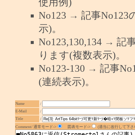
使用例)
No123 → 記事No
示)。
No123,130,134 →
ります(複数表示)。
No123-130 → 記
(連続表示)。
Name
/
E-Mail
/
Title
/
Comment/ 通常モード->
図表モード->
(適当に改行して下さい