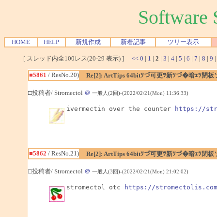
Softwar
HOME
HELP
新規作成
新着記事
ツリー表示
[ スレッド内全100レス(20-29 表示) ]
<<
0
|
1
|
2
|
3
|
4
|
5
|
6
|
7
|
8
|
9
■5861
/ ResNo.20)
Re[2]: ArtTips 64bitﾂづ可更ﾂ新ﾂづ�暗ｪ
□投稿者/ Stromectol
＠
一般人(2回)-(2022/02/21(Mon) 11:36:33)
ivermectin over the counter 
https://st
■5862
/ ResNo.21)
Re[2]: ArtTips 64bitﾂづ可更ﾂ新ﾂづ�暗ｪ
□投稿者/ Stromectol
＠
一般人(3回)-(2022/02/21(Mon) 21:02:02)
stromectol otc 
https://stromectolis.co