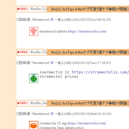
■5863
/ ResNo.22)
Re[2]: ArtTips 64bitﾂづ可更ﾂ新ﾂづ�暗ｪ
□投稿者/ Stromectol
＠
一般人(4回)-(2022/02/22(Tue) 08:05:29)
stromectol tablets
https://stromectolis.com/
■5864
/ ResNo.23)
Re[2]: ArtTips 64bitﾂづ可更ﾂ新ﾂづ�暗ｪ
□投稿者/ Stromectol
＠
一般人(5回)-(2022/02/22(Tue) 17:56:07)
ivermectin 12 
https://stromectolis.com
stromectol prices
■5865
/ ResNo.24)
Re[2]: ArtTips 64bitﾂづ可更ﾂ新ﾂづ�暗ｪ
□投稿者/ Stromectol
＠
一般人(6回)-(2022/02/23(Wed) 02:33:16)
ivermectin 12 mg
https://stromectolis.com/
ivermectin 3mg tablets price