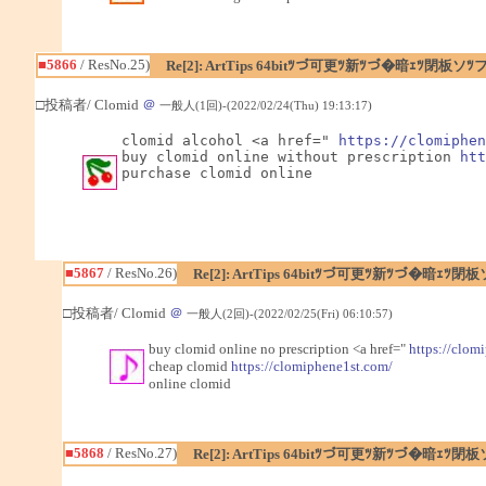
■5866
/ ResNo.25)
Re[2]: ArtTips 64bitﾂづ可更ﾂ新ﾂづ�暗ｪﾂ閉
□投稿者/ Clomid
＠
一般人(1回)-(2022/02/24(Thu) 19:13:17)
clomid alcohol <a href=" 
https://clomiphen
buy clomid online without prescription 
htt
purchase clomid online
■5867
/ ResNo.26)
Re[2]: ArtTips 64bitﾂづ可更ﾂ新ﾂづ�暗ｪ
□投稿者/ Clomid
＠
一般人(2回)-(2022/02/25(Fri) 06:10:57)
buy clomid online no prescription <a href="
https://clom
cheap clomid
https://clomiphene1st.com/
online clomid
■5868
/ ResNo.27)
Re[2]: ArtTips 64bitﾂづ可更ﾂ新ﾂづ�暗ｪ