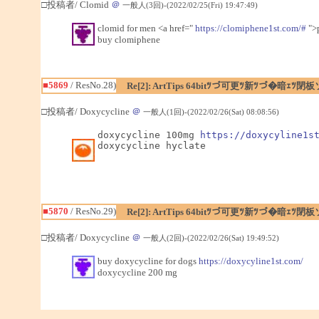
□投稿者/ Clomid
＠
一般人(3回)-(2022/02/25(Fri) 19:47:49)
clomid for men <a href="
https://clomiphene1st.com/#
">p
buy clomiphene
■5869
/ ResNo.28)
Re[2]: ArtTips 64bitﾂづ可更ﾂ新ﾂづ�暗ｪ
□投稿者/ Doxycycline
＠
一般人(1回)-(2022/02/26(Sat) 08:08:56)
doxycycline 100mg 
https://doxycyline1s
doxycycline hyclate
■5870
/ ResNo.29)
Re[2]: ArtTips 64bitﾂづ可更ﾂ新ﾂづ�暗ｪ
□投稿者/ Doxycycline
＠
一般人(2回)-(2022/02/26(Sat) 19:49:52)
buy doxycycline for dogs
https://doxycyline1st.com/
doxycycline 200 mg