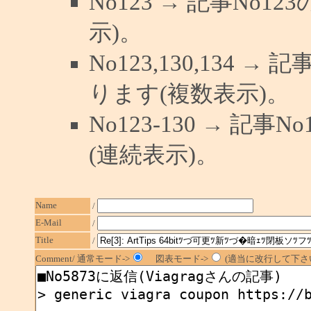
No123 → 記事No
示)。
No123,130,134 →
ります(複数表示)。
No123-130 → 記
(連続表示)。
Name
/
E-Mail
/
Title
/
Comment/ 通常モード->
図表モード->
(適当に改行して下さい