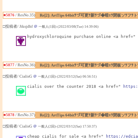
■5876
/ ResNo.35)
Re[2]: ArtTips 64bitﾂづ可更ﾂ新ﾂづ�暗ｪﾂ閉板ソﾂ
□投稿者/ Jiksjdhf
＠
一般人(1回)-(2022/03/08(Tue) 14:39:06)
hydroxychloroquine purchase online <a href=" 
■5877
/ ResNo.36)
Re[2]: ArtTips 64bitﾂづ可更ﾂ新ﾂづ�暗ｪﾂ閉板ソﾂ
□投稿者/ CialisG
＠
一般人(1回)-(2022/03/12(Sat) 06:56:51)
cialis over the counter 2018 <a href=" 
https:
■5878
/ ResNo.37)
Re[2]: ArtTips 64bitﾂづ可更ﾂ新ﾂづ�暗ｪﾂ閉板ソﾂ
□投稿者/ CialisG
＠
一般人(2回)-(2022/03/12(Sat) 17:50:37)
cheap cialis for sale <a href=" 
https://edcia