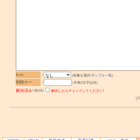
Icon
/
(画像を選択/
サンプル一覧
)
削除キー
/
(半角8文字以内)
解決済み!
BOX/
解決したらチェックしてください!
プレ