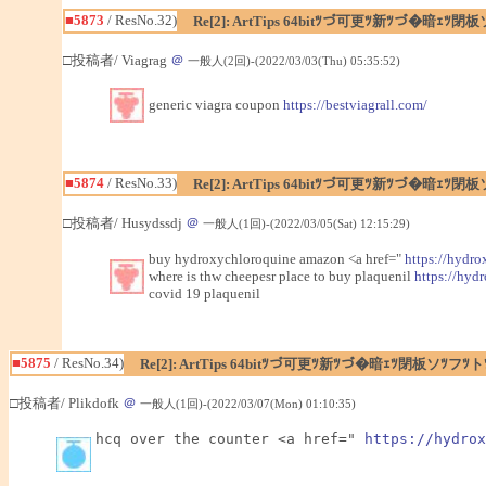
■5873
/ ResNo.32)
Re[2]: ArtTips 64bitﾂづ可更ﾂ新ﾂづ�暗ｪ
□投稿者/ Viagrag
＠
一般人(2回)-(2022/03/03(Thu) 05:35:52)
generic viagra coupon
https://bestviagrall.com/
■5874
/ ResNo.33)
Re[2]: ArtTips 64bitﾂづ可更ﾂ新ﾂづ�暗ｪ
□投稿者/ Husydssdj
＠
一般人(1回)-(2022/03/05(Sat) 12:15:29)
buy hydroxychloroquine amazon <a href="
https://hydr
where is thw cheepesr place to buy plaquenil
https://hyd
covid 19 plaquenil
■5875
/ ResNo.34)
Re[2]: ArtTips 64bitﾂづ可更ﾂ新ﾂづ�暗ｪﾂ閉板ソﾂ
□投稿者/ Plikdofk
＠
一般人(1回)-(2022/03/07(Mon) 01:10:35)
hcq over the counter <a href=" 
https://hydrox