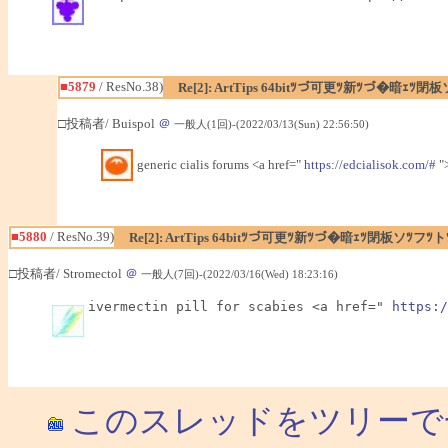
■5879
/ ResNo.38)
Re[2]: ArtTips 64bitﾂづ可更ﾂ新ﾂづ�暗ｪ
□投稿者/ Buispol
＠
一般人(1回)-(2022/03/13(Sun) 22:56:50)
generic cialis forums <a href="
https://edcialisok.com/#
">
■5880
/ ResNo.39)
Re[2]: ArtTips 64bitﾂづ可更ﾂ新ﾂづ�暗ｪﾂ閉板ソﾂ
□投稿者/ Stromectol
＠
一般人(7回)-(2022/03/16(Wed) 18:23:16)
ivermectin pill for scabies <a href=" 
https:/
このスレッドをツリーで