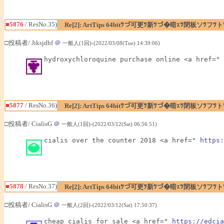
■5876
/ ResNo.35)
Re[2]: ArtTips 64bitﾂづ可更ﾂ新ﾂづ�暗ｪﾂ閉板ソﾂ
□投稿者/ Jiksjdhf
＠
一般人(1回)-(2022/03/08(Tue) 14:39:06)
hydroxychloroquine purchase online <a href=" 
■5877
/ ResNo.36)
Re[2]: ArtTips 64bitﾂづ可更ﾂ新ﾂづ�暗ｪﾂ閉板ソﾂ
□投稿者/ CialisG
＠
一般人(1回)-(2022/03/12(Sat) 06:56:51)
cialis over the counter 2018 <a href=" 
https:
■5878
/ ResNo.37)
Re[2]: ArtTips 64bitﾂづ可更ﾂ新ﾂづ�暗ｪﾂ閉板ソﾂ
□投稿者/ CialisG
＠
一般人(2回)-(2022/03/12(Sat) 17:50:37)
cheap cialis for sale <a href=" 
https://edcia