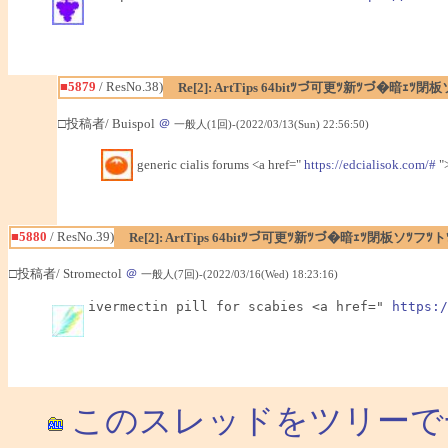
■5879
/ ResNo.38)
Re[2]: ArtTips 64bitﾂづ可更ﾂ新ﾂづ�暗ｪ
□投稿者/ Buispol
＠
一般人(1回)-(2022/03/13(Sun) 22:56:50)
generic cialis forums <a href="
https://edcialisok.com/#
">
■5880
/ ResNo.39)
Re[2]: ArtTips 64bitﾂづ可更ﾂ新ﾂづ�暗ｪﾂ閉板ソﾂ
□投稿者/ Stromectol
＠
一般人(7回)-(2022/03/16(Wed) 18:23:16)
ivermectin pill for scabies <a href=" 
https:/
このスレッドをツリーで