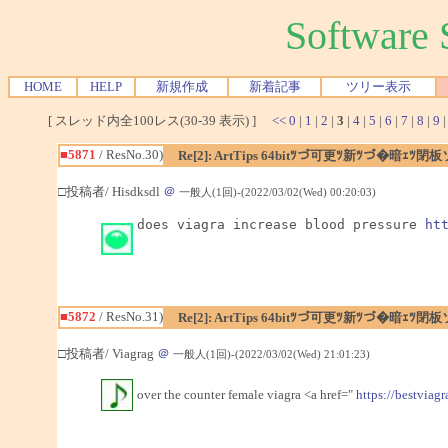
Softwar
HOME
HELP
新規作成
新着記事
ツリー表示
[ スレッド内全100レス(30-39 表示) ]
<<
0
|
1
|
2
|
3
|
4
|
5
|
6
|
7
|
8
|
9
■5871
/ ResNo.30)
Re[2]: ArtTips 64bitﾂづ可更ﾂ新ﾂづ�暗ｪ
□投稿者/ Hisdksdl
＠
一般人(1回)-(2022/03/02(Wed) 00:20:03)
does viagra increase blood pressure 
ht
■5872
/ ResNo.31)
Re[2]: ArtTips 64bitﾂづ可更ﾂ新ﾂづ�暗ｪ
□投稿者/ Viagrag
＠
一般人(1回)-(2022/03/02(Wed) 21:01:23)
over the counter female viagra <a href="
https://bestviagr