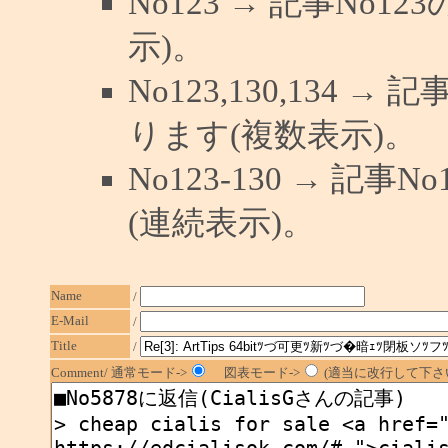
No123 → 記事No
示)。
No123,130,134 →
ります(複数表示)。
No123-130 → 記
(連続表示)。
Name
/
E-Mail
/
Title
/
Comment/ 通常モード->
図表モード->
(適当に改行して下さい