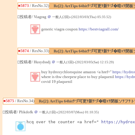
■5873
/ ResNo.32)
Re[2]: ArtTips 64bitﾂづ可更ﾂ新ﾂづ�暗ｪ
□投稿者/ Viagrag
＠
一般人(2回)-(2022/03/03(Thu) 05:35:52)
generic viagra coupon
https://bestviagrall.com/
■5874
/ ResNo.33)
Re[2]: ArtTips 64bitﾂづ可更ﾂ新ﾂづ�暗ｪ
□投稿者/ Husydssdj
＠
一般人(1回)-(2022/03/05(Sat) 12:15:29)
buy hydroxychloroquine amazon <a href="
https://hydr
where is thw cheepesr place to buy plaquenil
https://hyd
covid 19 plaquenil
■5875
/ ResNo.34)
Re[2]: ArtTips 64bitﾂづ可更ﾂ新ﾂづ�暗ｪﾂ閉板ソﾂ
□投稿者/ Plikdofk
＠
一般人(1回)-(2022/03/07(Mon) 01:10:35)
hcq over the counter <a href=" 
https://hydrox