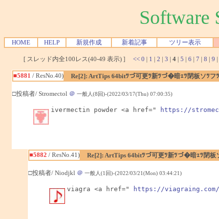
Softwar
HOME
HELP
新規作成
新着記事
ツリー表示
[ スレッド内全100レス(40-49 表示) ]
<<
0
|
1
|
2
|
3
|
4
|
5
|
6
|
7
|
8
|
9
■5881
/ ResNo.40)
Re[2]: ArtTips 64bitﾂづ可更ﾂ新ﾂづ�暗ｪﾂ閉板
□投稿者/ Stromectol
＠
一般人(8回)-(2022/03/17(Thu) 07:00:35)
ivermectin powder <a href=" 
https://stromec
■5882
/ ResNo.41)
Re[2]: ArtTips 64bitﾂづ可更ﾂ新ﾂづ�暗ｪ
□投稿者/ Niodjkl
＠
一般人(1回)-(2022/03/21(Mon) 03:44:21)
viagra <a href=" 
https://viagraing.com