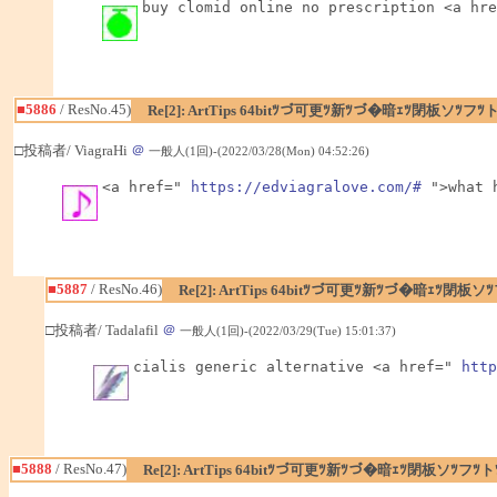
buy clomid online no prescription <a hre
■5886
/ ResNo.45)
Re[2]: ArtTips 64bitﾂづ可更ﾂ新ﾂづ�暗ｪﾂ閉板ソﾂ
□投稿者/ ViagraHi
＠
一般人(1回)-(2022/03/28(Mon) 04:52:26)
<a href=" 
https://edviagralove.com/#
 ">what 
■5887
/ ResNo.46)
Re[2]: ArtTips 64bitﾂづ可更ﾂ新ﾂづ�暗ｪﾂ
□投稿者/ Tadalafil
＠
一般人(1回)-(2022/03/29(Tue) 15:01:37)
cialis generic alternative <a href=" 
http
■5888
/ ResNo.47)
Re[2]: ArtTips 64bitﾂづ可更ﾂ新ﾂづ�暗ｪﾂ閉板ソﾂ