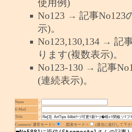
使用例)
No123 → 記事No
示)。
No123,130,134 →
ります(複数表示)。
No123-130 → 記
(連続表示)。
Name
/
E-Mail
/
Title
/
Comment/ 通常モード->
図表モード->
(適当に改行して下さい