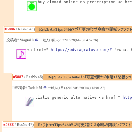
buy clomid online no prescription <a hre
■5886
/ ResNo.45)
Re[2]: ArtTips 64bitﾂづ可更ﾂ新ﾂづ�暗ｪﾂ閉板ソﾂ
□投稿者/ ViagraHi
＠
一般人(1回)-(2022/03/28(Mon) 04:52:26)
<a href=" 
https://edviagralove.com/#
 ">what 
■5887
/ ResNo.46)
Re[2]: ArtTips 64bitﾂづ可更ﾂ新ﾂづ�暗ｪﾂ
□投稿者/ Tadalafil
＠
一般人(1回)-(2022/03/29(Tue) 15:01:37)
cialis generic alternative <a href=" 
http
■5888
/ ResNo.47)
Re[2]: ArtTips 64bitﾂづ可更ﾂ新ﾂづ�暗ｪﾂ閉板ソﾂ