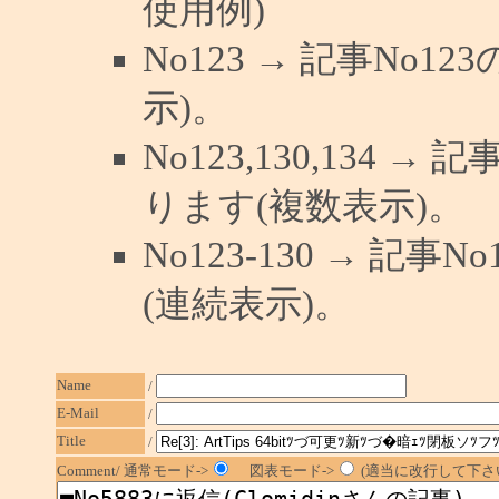
使用例)
No123 → 記事No
示)。
No123,130,134 →
ります(複数表示)。
No123-130 → 記
(連続表示)。
Name
/
E-Mail
/
Title
/
Comment/ 通常モード->
図表モード->
(適当に改行して下さい