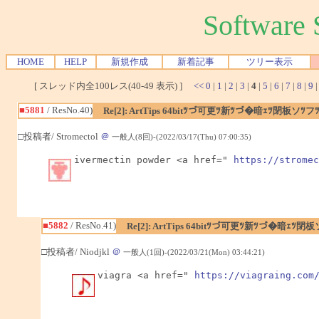
Softwar
HOME
HELP
新規作成
新着記事
ツリー表示
[ スレッド内全100レス(40-49 表示) ]
<<
0
|
1
|
2
|
3
|
4
|
5
|
6
|
7
|
8
|
9
■5881
/ ResNo.40)
Re[2]: ArtTips 64bitﾂづ可更ﾂ新ﾂづ�暗ｪﾂ閉板
□投稿者/ Stromectol
＠
一般人(8回)-(2022/03/17(Thu) 07:00:35)
ivermectin powder <a href=" 
https://stromec
■5882
/ ResNo.41)
Re[2]: ArtTips 64bitﾂづ可更ﾂ新ﾂづ�暗ｪ
□投稿者/ Niodjkl
＠
一般人(1回)-(2022/03/21(Mon) 03:44:21)
viagra <a href=" 
https://viagraing.com