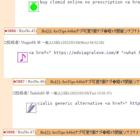
buy clomid online no prescription <a hre
■5886
/ ResNo.45)
Re[2]: ArtTips 64bitﾂづ可更ﾂ新ﾂづ�暗ｪﾂ閉板ソﾂ
□投稿者/ ViagraHi
＠
一般人(1回)-(2022/03/28(Mon) 04:52:26)
<a href=" 
https://edviagralove.com/#
 ">what 
■5887
/ ResNo.46)
Re[2]: ArtTips 64bitﾂづ可更ﾂ新ﾂづ�暗ｪﾂ
□投稿者/ Tadalafil
＠
一般人(1回)-(2022/03/29(Tue) 15:01:37)
cialis generic alternative <a href=" 
http
■5888
/ ResNo.47)
Re[2]: ArtTips 64bitﾂづ可更ﾂ新ﾂづ�暗ｪﾂ閉板ソﾂ