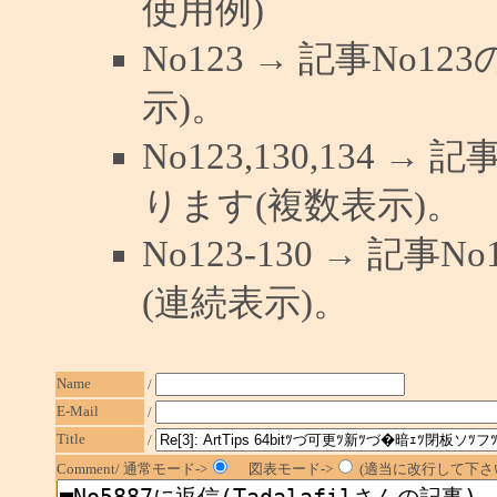
使用例)
No123 → 記事No
示)。
No123,130,134 →
ります(複数表示)。
No123-130 → 記
(連続表示)。
Name
/
E-Mail
/
Title
/
Comment/ 通常モード->
図表モード->
(適当に改行して下さい