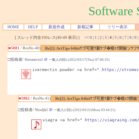
Softwar
HOME
HELP
新規作成
新着記事
ツリー表示
[ スレッド内全100レス(40-49 表示) ]
<<
0
|
1
|
2
|
3
|
4
|
5
|
6
|
7
|
8
|
9
■5881
/ ResNo.40)
Re[2]: ArtTips 64bitﾂづ可更ﾂ新ﾂづ�暗ｪﾂ閉板
□投稿者/ Stromectol
＠
一般人(8回)-(2022/03/17(Thu) 07:00:35)
ivermectin powder <a href=" 
https://stromec
■5882
/ ResNo.41)
Re[2]: ArtTips 64bitﾂづ可更ﾂ新ﾂづ�暗ｪ
□投稿者/ Niodjkl
＠
一般人(1回)-(2022/03/21(Mon) 03:44:21)
viagra <a href=" 
https://viagraing.com