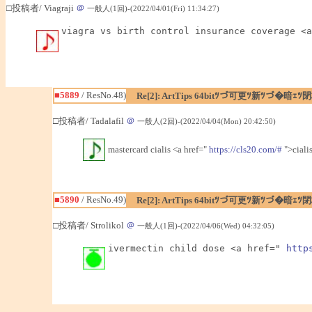
□投稿者/ Viagraji
＠
一般人(1回)-(2022/04/01(Fri) 11:34:27)
viagra vs birth control insurance coverage <a
■5889
/ ResNo.48)
Re[2]: ArtTips 64bitﾂづ可更ﾂ新ﾂづ
□投稿者/ Tadalafil
＠
一般人(2回)-(2022/04/04(Mon) 20:42:50)
mastercard cialis <a href="
https://cls20.com/#
">cialis
■5890
/ ResNo.49)
Re[2]: ArtTips 64bitﾂづ可更ﾂ新ﾂづ
□投稿者/ Strolikol
＠
一般人(1回)-(2022/04/06(Wed) 04:32:05)
ivermectin child dose <a href=" 
http