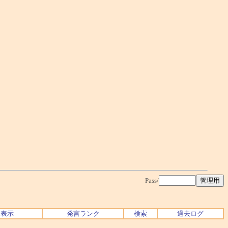
Pass/
ク表示
発言ランク
検索
過去ログ