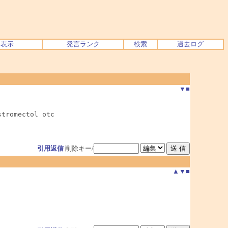
ク表示
発言ランク
検索
過去ログ
▼
■
stromectol otc
引用返信
削除キー/
▲
▼
■