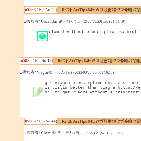
■5883
/ ResNo.42)
Re[2]: ArtTips 64bitﾂづ可更ﾂ新ﾂづ
□投稿者/ Clomidin
＠
一般人(1回)-(2022/03/23(Wed) 21:01:19)
clomid without prescription <a href=
■5884
/ ResNo.43)
Re[2]: ArtTips 64bitﾂづ可更ﾂ新ﾂづ�暗
□投稿者/ Viagra
＠
一般人(1回)-(2022/03/26(Sat) 01:16:50)
get viagra prescription online <a href
is cialis better than viagra 
https://e
how to get viagra without a prescripti
■5885
/ ResNo.44)
Re[2]: ArtTips 64bitﾂづ可更ﾂ新ﾂづ
□投稿者/ Clomidk
＠
一般人(1回)-(2022/03/27(Sun) 17:20:37)