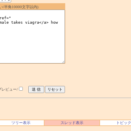
/半角10000文字以内)
レビュー/
ツリー表示
スレッド表示
トピッ