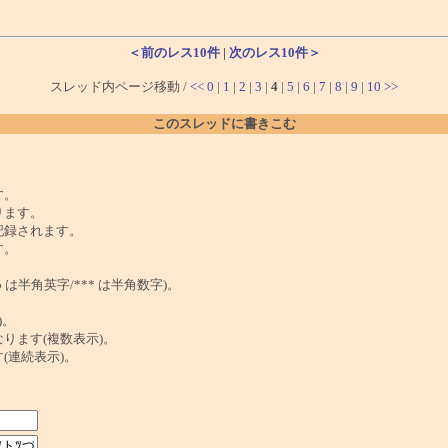
＜前のレス10件
|
次のレス10件＞
スレッド内ページ移動 /
<<
0
|
1
|
2
|
3
|
4
|
5
|
6
|
7
|
8
|
9
|
10
>>
このスレッドに書きこむ
。
す。
ります。
記録されます。
す。
は半角英字/*** は半角数字)。
)。
ンクになります(複数表示)。
ます(連続表示)。