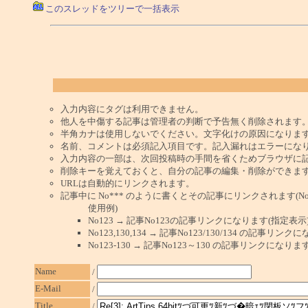
このスレッドをツリーで一括表示
入力内容にタグは利用できません。
他人を中傷する記事は管理者の判断で予告無く削除されます
半角カナは使用しないでください。文字化けの原因になりま
名前、コメントは必須記入項目です。記入漏れはエラーにな
入力内容の一部は、次回投稿時の手間を省くためブラウザに
削除キーを覚えておくと、自分の記事の編集・削除ができま
URLは自動的にリンクされます。
記事中に No*** のように書くとその記事にリンクされます(No 
使用例)
No123 → 記事No123の記事リンクになります(指定表示
No123,130,134 → 記事No123/130/134 の記事リ
No123-130 → 記事No123～130 の記事リンクになり
Name
/
E-Mail
/
Title
/