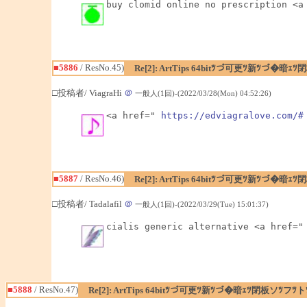
buy clomid online no prescription <a
■5886
/ ResNo.45)
Re[2]: ArtTips 64bitﾂづ可更ﾂ新ﾂづ
□投稿者/ ViagraHi
＠
一般人(1回)-(2022/03/28(Mon) 04:52:26)
<a href=" 
https://edviagralove.com/#
■5887
/ ResNo.46)
Re[2]: ArtTips 64bitﾂづ可更ﾂ新ﾂづ
□投稿者/ Tadalafil
＠
一般人(1回)-(2022/03/29(Tue) 15:01:37)
cialis generic alternative <a href="
■5888
/ ResNo.47)
Re[2]: ArtTips 64bitﾂづ可更ﾂ新ﾂづ�暗ｪﾂ閉板ソﾂ