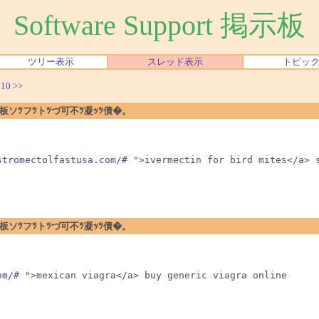
Software Support 掲示板
ツリー表示
スレッド表示
トピッ
|
10
>>
�暗ｪﾂ閉板ソﾂフﾂトﾂづ可不ﾂ凝ｯﾂ債�。
stromectolfastusa.com/#
 ">ivermectin for bird mites</a> 
�暗ｪﾂ閉板ソﾂフﾂトﾂづ可不ﾂ凝ｯﾂ債�。
om/#
 ">mexican viagra</a> buy generic viagra online