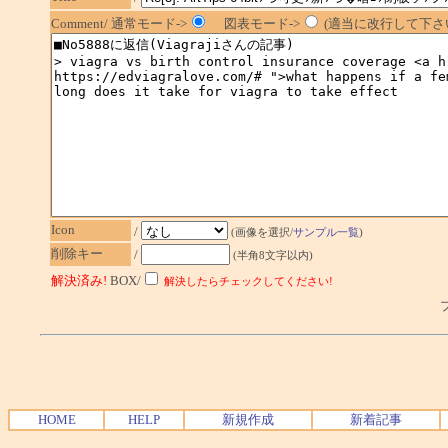
Comment/ 通常モード->
図表モード->
(適当に改行して下さい
Icon
/
(画像を選択/
サンプル一覧
)
削除キー
/
(半角8文字以内)
解決済み!
BOX/
解決したらチェックしてください!
プ
HOME
HELP
新規作成
新着記事