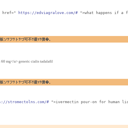
 href=" 
https://edviagralove.com/#
 ">what happens if a f
�暗ｪﾂ閉板ソﾂフﾂトﾂづ可不ﾂ凝ｯﾂ債�。
 60 mg</a> generic cialis tadalafil
�暗ｪﾂ閉板ソﾂフﾂトﾂづ可不ﾂ凝ｯﾂ債�。
s://stromectolns.com/#
 ">ivermectin pour-on for human li