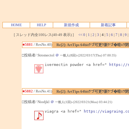
HOME
HELP
新規作成
新着記事
[ スレッド内全100レス(40-49 表示) ]
<<
0
|
1
|
2
|
3
|
4
|
5
|
6
|
7
|
8
|
9
■5881
/ ResNo.40)
Re[2]: ArtTips 64bitﾂづ可更ﾂ新ﾂづ
□投稿者/ Stromectol
＠
一般人(8回)-(2022/03/17(Thu) 07:00:35)
ivermectin powder <a href=" 
https://
■5882
/ ResNo.41)
Re[2]: ArtTips 64bitﾂづ可更ﾂ新ﾂづ
□投稿者/ Niodjkl
＠
一般人(1回)-(2022/03/21(Mon) 03:44:21)
viagra <a href=" 
https://viagraing.c