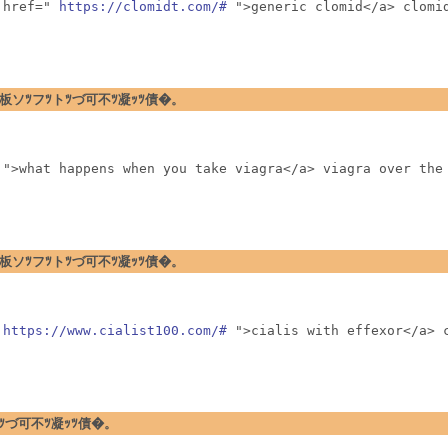
 href=" 
https://clomidt.com/#
 ">generic clomid</a> clomi
�暗ｪﾂ閉板ソﾂフﾂトﾂづ可不ﾂ凝ｯﾂ債�。
 ">what happens when you take viagra</a> viagra over the
�暗ｪﾂ閉板ソﾂフﾂトﾂづ可不ﾂ凝ｯﾂ債�。
 
https://www.cialist100.com/#
 ">cialis with effexor</a> 
フﾂトﾂづ可不ﾂ凝ｯﾂ債�。