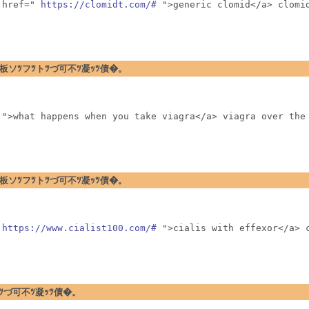
 href=" 
https://clomidt.com/#
 ">generic clomid</a> clomi
�暗ｪﾂ閉板ソﾂフﾂトﾂづ可不ﾂ凝ｯﾂ債�。
 ">what happens when you take viagra</a> viagra over the
�暗ｪﾂ閉板ソﾂフﾂトﾂづ可不ﾂ凝ｯﾂ債�。
 
https://www.cialist100.com/#
 ">cialis with effexor</a> 
フﾂトﾂづ可不ﾂ凝ｯﾂ債�。