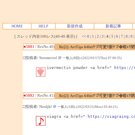
HOME
HELP
新規作成
新着記事
[ スレッド内全100レス(40-49 表示) ]
<<
0
|
1
|
2
|
3
|
4
|
5
|
6
|
7
|
8
|
9
■5881
/ ResNo.40)
Re[2]: ArtTips 64bitﾂづ可更ﾂ新ﾂづ
□投稿者/ Stromectol
＠
一般人(8回)-(2022/03/17(Thu) 07:00:35)
ivermectin powder <a href=" 
https://
■5882
/ ResNo.41)
Re[2]: ArtTips 64bitﾂづ可更ﾂ新ﾂづ
□投稿者/ Niodjkl
＠
一般人(1回)-(2022/03/21(Mon) 03:44:21)
viagra <a href=" 
https://viagraing.c