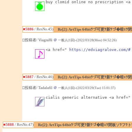
buy clomid online no prescription <a
■5886
/ ResNo.45)
Re[2]: ArtTips 64bitﾂづ可更ﾂ新ﾂづ
□投稿者/ ViagraHi
＠
一般人(1回)-(2022/03/28(Mon) 04:52:26)
<a href=" 
https://edviagralove.com/#
■5887
/ ResNo.46)
Re[2]: ArtTips 64bitﾂづ可更ﾂ新ﾂづ
□投稿者/ Tadalafil
＠
一般人(1回)-(2022/03/29(Tue) 15:01:37)
cialis generic alternative <a href="
■5888
/ ResNo.47)
Re[2]: ArtTips 64bitﾂづ可更ﾂ新ﾂづ�暗ｪﾂ閉板ソﾂ