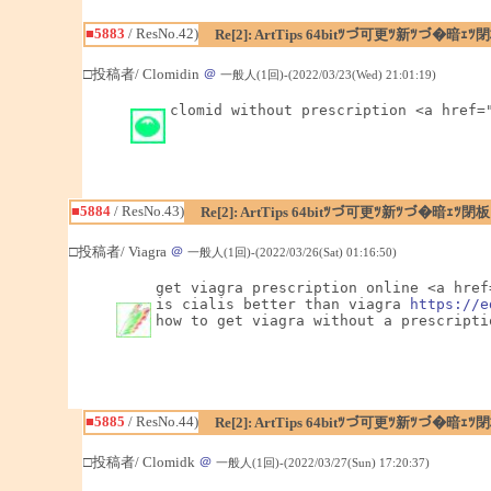
■5883
/ ResNo.42)
Re[2]: ArtTips 64bitﾂづ可更ﾂ新ﾂづ
□投稿者/ Clomidin
＠
一般人(1回)-(2022/03/23(Wed) 21:01:19)
clomid without prescription <a href=
■5884
/ ResNo.43)
Re[2]: ArtTips 64bitﾂづ可更ﾂ新ﾂづ�暗
□投稿者/ Viagra
＠
一般人(1回)-(2022/03/26(Sat) 01:16:50)
get viagra prescription online <a href
is cialis better than viagra 
https://e
how to get viagra without a prescripti
■5885
/ ResNo.44)
Re[2]: ArtTips 64bitﾂづ可更ﾂ新ﾂづ
□投稿者/ Clomidk
＠
一般人(1回)-(2022/03/27(Sun) 17:20:37)