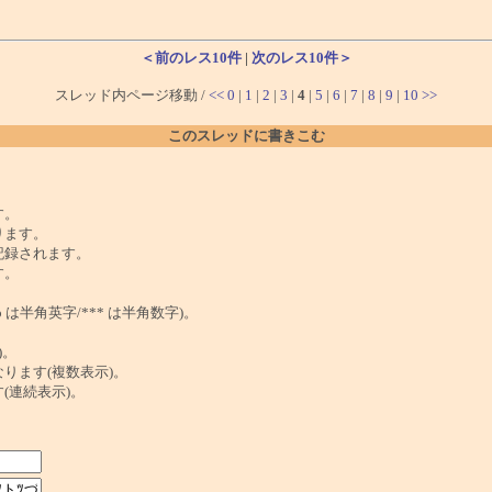
＜前のレス10件
|
次のレス10件＞
スレッド内ページ移動 /
<<
0
|
1
|
2
|
3
|
4
|
5
|
6
|
7
|
8
|
9
|
10
>>
このスレッドに書きこむ
。
す。
ります。
記録されます。
す。
は半角英字/*** は半角数字)。
)。
ンクになります(複数表示)。
ます(連続表示)。