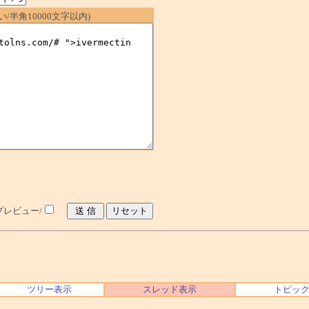
/半角10000文字以内)
レビュー/
ツリー表示
スレッド表示
トピッ