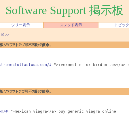
Software Support 掲示板
ツリー表示
スレッド表示
トピッ
|
10
>>
�暗ｪﾂ閉板ソﾂフﾂトﾂづ可不ﾂ凝ｯﾂ債�。
stromectolfastusa.com/#
 ">ivermectin for bird mites</a> 
�暗ｪﾂ閉板ソﾂフﾂトﾂづ可不ﾂ凝ｯﾂ債�。
om/#
 ">mexican viagra</a> buy generic viagra online