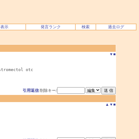
ク表示
発言ランク
検索
過去ログ
▼
■
stromectol otc
引用返信
削除キー/
▲
▼
■