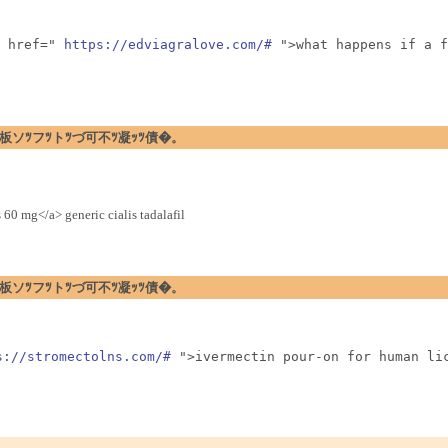
 href=" 
https://edviagralove.com/#
 ">what happens if a f
�暗ｪﾂ閉板ソﾂフﾂトﾂづ可不ﾂ凝ｯﾂ債�。
 60 mg</a> generic cialis tadalafil
�暗ｪﾂ閉板ソﾂフﾂトﾂづ可不ﾂ凝ｯﾂ債�。
s://stromectolns.com/#
 ">ivermectin pour-on for human li