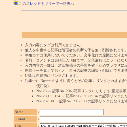
このスレッドをツリーで一括表示
入力内容にタグは利用できません。
他人を中傷する記事は管理者の判断で予告無く削除されます
半角カナは使用しないでください。文字化けの原因になりま
名前、コメントは必須記入項目です。記入漏れはエラーにな
入力内容の一部は、次回投稿時の手間を省くためブラウザに
削除キーを覚えておくと、自分の記事の編集・削除ができま
URLは自動的にリンクされます。
記事中に No*** のように書くとその記事にリンクされます(No 
使用例)
No123 → 記事No123の記事リンクになります(指定表示
No123,130,134 → 記事No123/130/134 の記事リ
No123-130 → 記事No123～130 の記事リンクになり
Name
/
E-Mail
/
Title
/