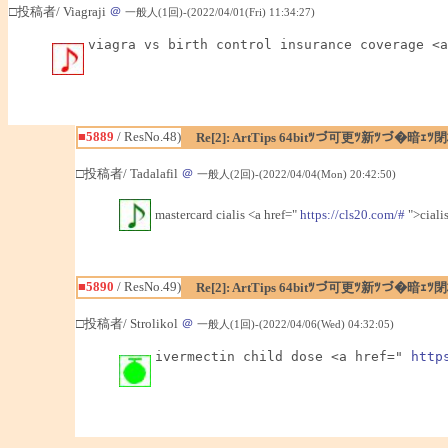
□投稿者/ Viagraji
＠
一般人(1回)-(2022/04/01(Fri) 11:34:27)
viagra vs birth control insurance coverage <a
■5889
/ ResNo.48)
Re[2]: ArtTips 64bitﾂづ可更ﾂ新ﾂづ
□投稿者/ Tadalafil
＠
一般人(2回)-(2022/04/04(Mon) 20:42:50)
mastercard cialis <a href="
https://cls20.com/#
">cialis
■5890
/ ResNo.49)
Re[2]: ArtTips 64bitﾂづ可更ﾂ新ﾂづ
□投稿者/ Strolikol
＠
一般人(1回)-(2022/04/06(Wed) 04:32:05)
ivermectin child dose <a href=" 
http