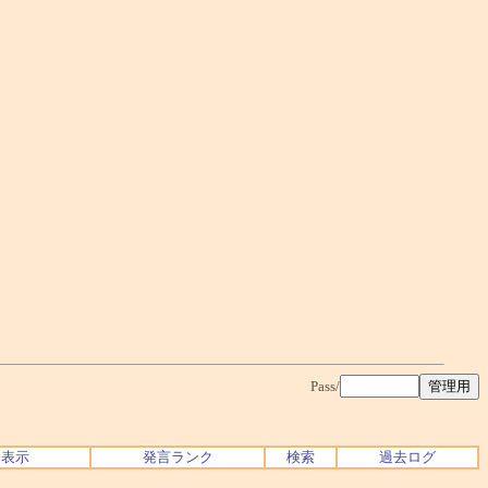
Pass/
ク表示
発言ランク
検索
過去ログ