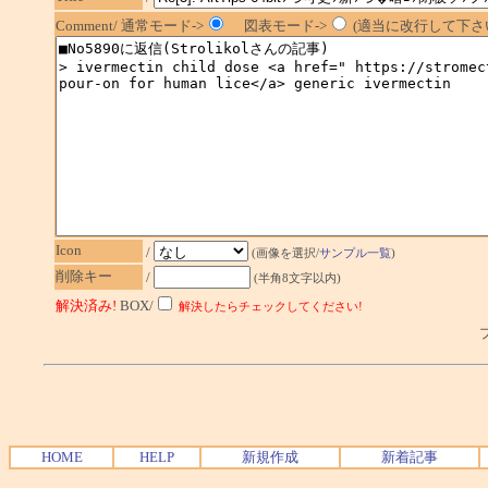
Comment/ 通常モード->
図表モード->
(適当に改行して下さい
Icon
/
(画像を選択/
サンプル一覧
)
削除キー
/
(半角8文字以内)
解決済み!
BOX/
解決したらチェックしてください!
プ
HOME
HELP
新規作成
新着記事