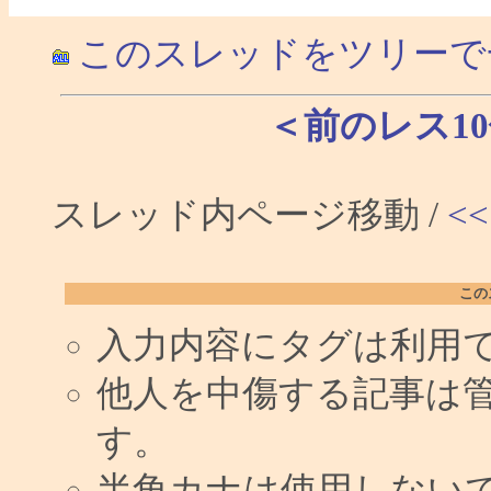
このスレッドをツリーで
＜前のレス1
スレッド内ページ移動 /
<<
この
入力内容にタグは利用
他人を中傷する記事は
す。
半角カナは使用しない