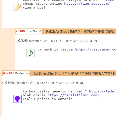
cheap viagra online 
https://viagrasus.com/
viagra cost
■5909
/ ResNo.68)
Re[2]: ArtTips 64bitﾂづ可更ﾂ新ﾂづ�暗ｪ
□投稿者/ Sildenafil
＠
一般人(1回)-(2022/05/27(Fri) 06:08:52)
how much is viagra 
https://viagrasus.c
■5910
/ ResNo.69)
Re[2]: ArtTips 64bitﾂづ可更ﾂ新ﾂづ�暗ｪﾂ閉板ソﾂ
□投稿者/ Tadalafil
＠
一般人(2回)-(2022/05/27(Fri) 23:39:08)
to buy cialis generic <a href=" 
https://tadal
blak cialis 
https://tadalafilusi.com/
cialis prices in ontario