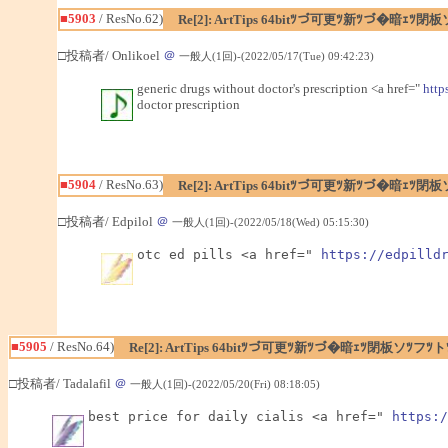
■5903
/ ResNo.62)
Re[2]: ArtTips 64bitﾂづ可更ﾂ新ﾂづ�暗ｪ
□投稿者/ Onlikoel
＠
一般人(1回)-(2022/05/17(Tue) 09:42:23)
generic drugs without doctor's prescription <a href="
http
doctor prescription
■5904
/ ResNo.63)
Re[2]: ArtTips 64bitﾂづ可更ﾂ新ﾂづ�暗ｪ
□投稿者/ Edpilol
＠
一般人(1回)-(2022/05/18(Wed) 05:15:30)
otc ed pills <a href=" 
https://edpilld
■5905
/ ResNo.64)
Re[2]: ArtTips 64bitﾂづ可更ﾂ新ﾂづ�暗ｪﾂ閉板ソﾂ
□投稿者/ Tadalafil
＠
一般人(1回)-(2022/05/20(Fri) 08:18:05)
best price for daily cialis <a href=" 
https:/