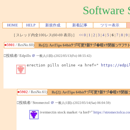
Softwar
HOME
HELP
新規作成
新着記事
ツリー表示
[ スレッド内全100レス(60-69 表示) ]
<<
0
|
1
|
2
|
3
|
4
|
5
|
6
|
7
|
8
|
9
■5901
/ ResNo.60)
Re[2]: ArtTips 64bitﾂづ可更ﾂ新ﾂづ�暗ｪﾂ閉板ソﾂ
□投稿者/ Edpills
＠
一般人(1回)-(2022/05/13(Fri) 08:55:42)
erection pills online <a href=" 
https://edpi
■5902
/ ResNo.61)
Re[2]: ArtTips 64bitﾂづ可更ﾂ新ﾂづ�暗ｪ
□投稿者/ Stromectol
＠
一般人(1回)-(2022/05/14(Sat) 06:04:59)
ivermectin stock market <a href="
https://stromectolca.c