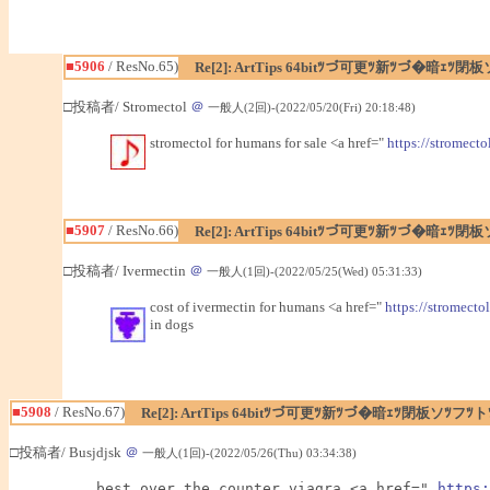
■5906
/ ResNo.65)
Re[2]: ArtTips 64bitﾂづ可更ﾂ新ﾂづ�暗ｪ
□投稿者/ Stromectol
＠
一般人(2回)-(2022/05/20(Fri) 20:18:48)
stromectol for humans for sale <a href="
https://stromecto
■5907
/ ResNo.66)
Re[2]: ArtTips 64bitﾂづ可更ﾂ新ﾂづ�暗ｪ
□投稿者/ Ivermectin
＠
一般人(1回)-(2022/05/25(Wed) 05:31:33)
cost of ivermectin for humans <a href="
https://stromecto
in dogs
■5908
/ ResNo.67)
Re[2]: ArtTips 64bitﾂづ可更ﾂ新ﾂづ�暗ｪﾂ閉板ソﾂ
□投稿者/ Busjdjsk
＠
一般人(1回)-(2022/05/26(Thu) 03:34:38)
best over the counter viagra <a href=" 
https: