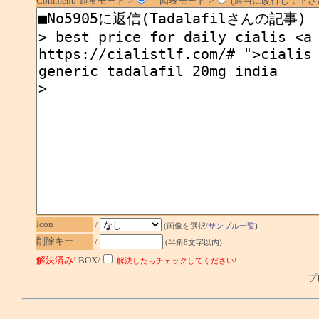
Comment/ 通常モード->
図表モード->
(適当に改行して下さい
Icon
/
(画像を選択/
サンプル一覧
)
削除キー
/
(半角8文字以内)
解決済み!
BOX/
解決したらチェックしてください!
プレ